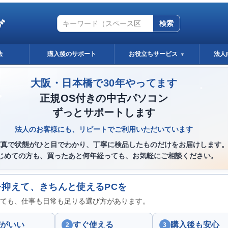
グ
検索
法
購入後のサポート
お役立ちサービス
法人
▼
大阪・日本橋で30年やってます
正規OS付きの中古パソコン
ずっとサポートします
法人のお客様にも、リピートでご利用いただいています
写真で状態がひと目でわかり、丁寧に検品したものだけをお届けします
じめての方も、買ったあと何年経っても、お気軽にご相談ください。
を抑えて、きちんと使えるPCを
ても、仕事も日常も足りる選び方があります。
がいい
すぐ使える
購入後も安心
2
3