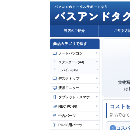
パソコンのトータルサポートなら
バスアンドタ
当店のご紹介
ご注文方
商品カテゴリで探す
>
ノートパソコン
>
┗
スタンダード(A4)
>
┗
モバイル(B5)
>
デスクトップ
実物
>
液晶モニター
は
>
タブレット・スマホ
コスト
>
NEC PC-98
新品でなく
>
中古パーツ
>
PC-98用パーツ
コスパ
1