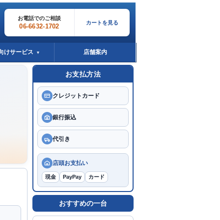
お電話でのご相談
カートを見る
06-6632-1702
向けサービス
店舗案内
▼
お支払方法
クレジットカード
銀行振込
代引き
。
店頭お支払い
現金
PayPay
カード
おすすめの一台