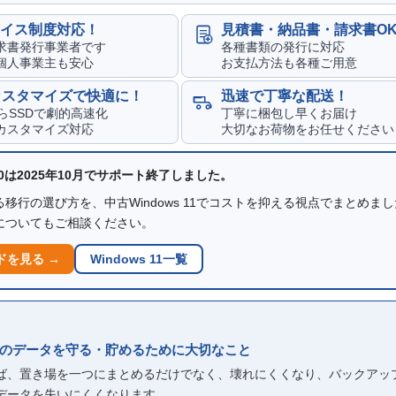
イス制度対応！
見積書・納品書・請求書O
求書発行事業者です
各種書類の発行に対応
個人事業主も安心
お支払方法も各種ご用意
カスタマイズで快適に！
迅速で丁寧な配送！
からSSDで劇的高速化
丁寧に梱包し早くお届け
カスタマイズ対応
大切なお荷物をお任せください
 10は2025年10月でサポート終了しました。
移行の選び方を、中古Windows 11でコストを抑える視点でまとめま
についてもご相談ください。
ドを見る →
Windows 11一覧
のデータを守る・貯めるために大切なこと
れば、置き場を一つにまとめるだけでなく、壊れにくくなり、バックアッ
データを失いにくくなります。