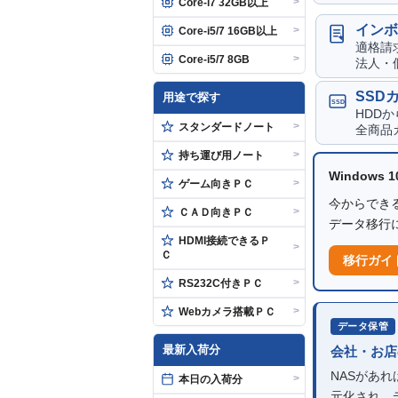
>
Core-i7 32GB以上
インボ
>
Core-i5/7 16GB以上
適格請
>
Core-i5/7 8GB
法人・
SSD
用途で探す
SSD
HDD
>
スタンダードノート
全商品
>
持ち運び用ノート
Windows
>
ゲーム向きＰＣ
今からできる
>
ＣＡＤ向きＰＣ
データ移行
HDMI接続できるＰ
>
Ｃ
移行ガイ
>
RS232C付きＰＣ
>
Webカメラ搭載ＰＣ
データ保管
最新入荷分
会社・お店
NASがあ
>
本日の入荷分
元化され、