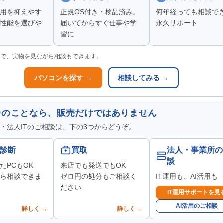
用を抑えやす
正規OS付き・検品済み。
何年経っても相談で
性能を選びや
届いてからすぐ仕事や学
永久サポート
習に
舗で、実物を見ながら相談もできます。
パソコンを探す →
相談してみる →
ンのことなら、販売だけではありません
・法人ITのご相談は、下の3つからどうぞ。
診断
買取
法人・事業所の
談
たPCもOK
来店でも発送でもOK
ら相談できま
ゼロ円の処分もご相談く
IT運用も、AI活用も
ださい
IT運用サポートを見
AI活用のご相談
詳しく →
詳しく →