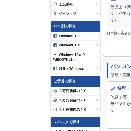
>
上記以外
新品より費
く、必要な
>
ジャンク品
すい
ＯＳ別で探す
日本橋の実店
>
Windows１１
>
Windows１０
Windows 10から
>
Windows 11へ
パソコ
>
以前のWindows
修理・買取
ご予算で探す
修理・
>
３万円前後のＰＣ
他店で買っ
>
４万円前後のＰＣ
無料診断か
>
５万円前後のＰＣ
す
スペックで探す