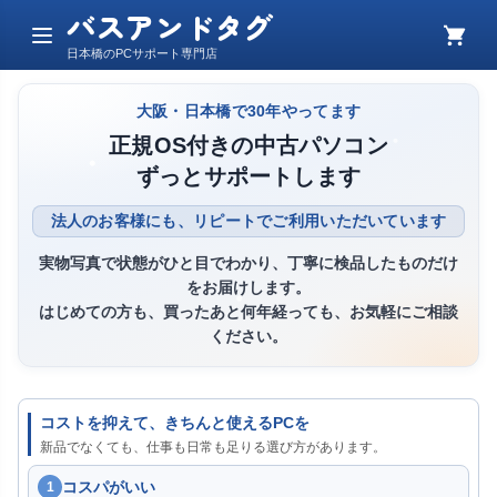
バスアンドタグ
メ
カ
日本橋のPCサポート専門店
ニ
ー
ュ
ト
ー
大阪・日本橋で30年やってます
正規OS付きの中古パソコン
ずっとサポートします
法人のお客様にも、リピートでご利用いただいています
実物写真で状態がひと目でわかり、丁寧に検品したものだけ
をお届けします。
はじめての方も、買ったあと何年経っても、お気軽にご相談
ください。
コストを抑えて、きちんと使えるPCを
新品でなくても、仕事も日常も足りる選び方があります。
コスパがいい
1