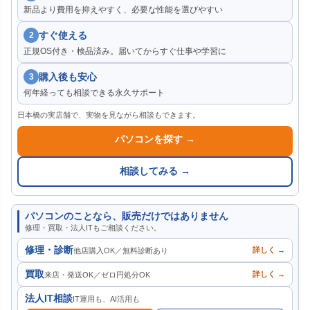
新品より費用を抑えやすく、必要な性能を選びやすい
すぐ使える
2
正規OS付き・検品済み。届いてからすぐ仕事や学習に
購入後も安心
3
何年経っても相談できる永久サポート
日本橋の実店舗で、実物を見ながら相談もできます。
パソコンを探す →
相談してみる →
パソコンのことなら、販売だけではありません
修理・買取・法人ITもご相談ください。
修理・診断
詳しく →
他店購入OK／無料診断あり
買取
詳しく →
来店・発送OK／ゼロ円処分OK
法人IT相談
IT運用も、AI活用も