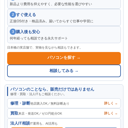
新品より費用を抑えやすく、必要な性能を選びやすい
すぐ使える
2
正規OS付き・検品済み。届いてからすぐ仕事や学習に
購入後も安心
3
何年経っても相談できる永久サポート
日本橋の実店舗で、実物を見ながら相談もできます。
パソコンを探す →
相談してみる →
パソコンのことなら、販売だけではありません
修理・買取・法人ITもご相談ください。
修理・診断
詳しく →
他店購入OK／無料診断あり
買取
詳しく →
来店・発送OK／ゼロ円処分OK
法人IT相談
IT運用も、AI活用も