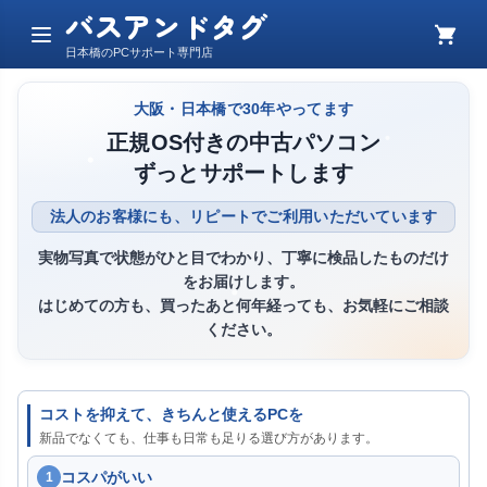
バスアンドタグ
メ
カ
日本橋のPCサポート専門店
ニ
ー
ュ
ト
ー
大阪・日本橋で30年やってます
正規OS付きの中古パソコン
ずっとサポートします
法人のお客様にも、リピートでご利用いただいています
実物写真で状態がひと目でわかり、丁寧に検品したものだけ
をお届けします。
はじめての方も、買ったあと何年経っても、お気軽にご相談
ください。
コストを抑えて、きちんと使えるPCを
新品でなくても、仕事も日常も足りる選び方があります。
コスパがいい
1