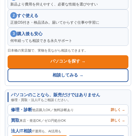
新品より費用を抑えやすく、必要な性能を選びやすい
すぐ使える
2
正規OS付き・検品済み。届いてからすぐ仕事や学習に
購入後も安心
3
何年経っても相談できる永久サポート
日本橋の実店舗で、実物を見ながら相談もできます。
パソコンを探す →
相談してみる →
パソコンのことなら、販売だけではありません
修理・買取・法人ITもご相談ください。
修理・診断
詳しく →
他店購入OK／無料診断あり
買取
詳しく →
来店・発送OK／ゼロ円処分OK
法人IT相談
IT運用も、AI活用も