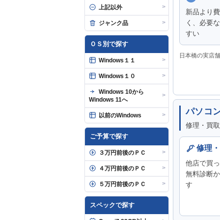
>
上記以外
新品より費
く、必要な
>
ジャンク品
すい
ＯＳ別で探す
日本橋の実店
>
Windows１１
>
Windows１０
Windows 10から
>
Windows 11へ
パソコ
>
以前のWindows
修理・買取
ご予算で探す
修理・
>
３万円前後のＰＣ
他店で買っ
>
４万円前後のＰＣ
無料診断か
>
５万円前後のＰＣ
す
スペックで探す