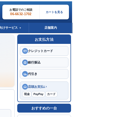
お電話でのご相談
カートを見る
06-6632-1702
向けサービス
店舗案内
▼
お支払方法
クレジットカード
銀行振込
代引き
。
店頭お支払い
現金
PayPay
カード
おすすめの一台