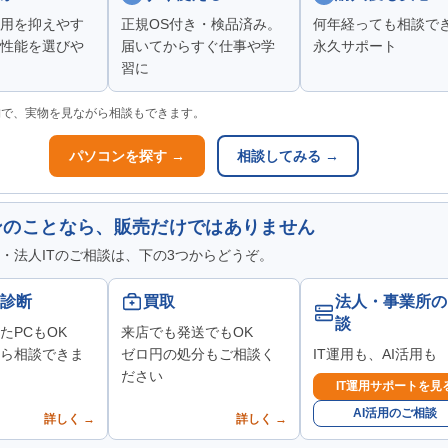
用を抑えやす
正規OS付き・検品済み。
何年経っても相談で
性能を選びや
届いてからすぐ仕事や学
永久サポート
習に
舗で、実物を見ながら相談もできます。
パソコンを探す →
相談してみる →
ンのことなら、販売だけではありません
・法人ITのご相談は、下の3つからどうぞ。
診断
買取
法人・事業所の
談
たPCもOK
来店でも発送でもOK
ら相談できま
ゼロ円の処分もご相談く
IT運用も、AI活用も
ださい
IT運用サポートを見
AI活用のご相談
詳しく →
詳しく →