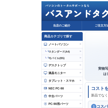
パソコンのトータルサポートなら
バスアンドタ
当店のご紹介
ご注文方
商品カテゴリで探す
>
ノートパソコン
>
┗
スタンダード(A4)
>
┗
モバイル(B5)
>
デスクトップ
実物
>
液晶モニター
は
>
タブレット・スマホ
コスト
>
NEC PC-98
新品でなく
>
中古パーツ
>
PC-98用パーツ
コスパ
1