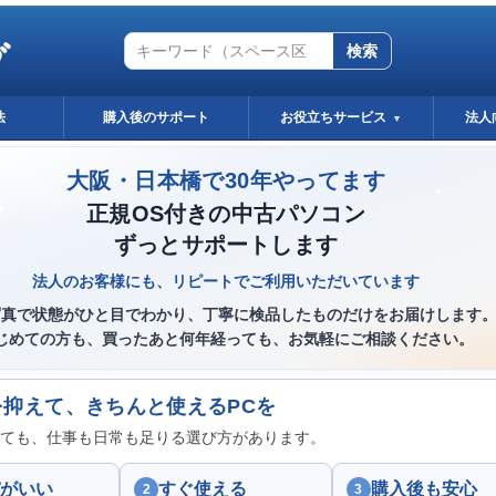
グ
検索
法
購入後のサポート
お役立ちサービス
法人
▼
大阪・日本橋で30年やってます
正規OS付きの中古パソコン
ずっとサポートします
法人のお客様にも、リピートでご利用いただいています
写真で状態がひと目でわかり、丁寧に検品したものだけをお届けします
じめての方も、買ったあと何年経っても、お気軽にご相談ください。
を抑えて、きちんと使えるPCを
ても、仕事も日常も足りる選び方があります。
がいい
すぐ使える
購入後も安心
2
3