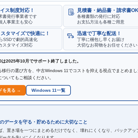
イス制度対応！
見積書・納品書・請求書O
求書発行事業者です
各種書類の発行に対応
個人事業主も安心
お支払方法も各種ご用意
カスタマイズで快適に！
迅速で丁寧な配送！
からSSDで劇的高速化
丁寧に梱包し早くお届け
カスタマイズ対応
大切なお荷物をお任せください
 10は2025年10月でサポート終了しました。
移行の選び方を、中古Windows 11でコストを抑える視点でまとめま
についてもご相談ください。
ドを見る →
Windows 11一覧
のデータを守る・貯めるために大切なこと
れば、置き場を一つにまとめるだけでなく、壊れにくくなり、バックアッ
データを失いにくくなります。