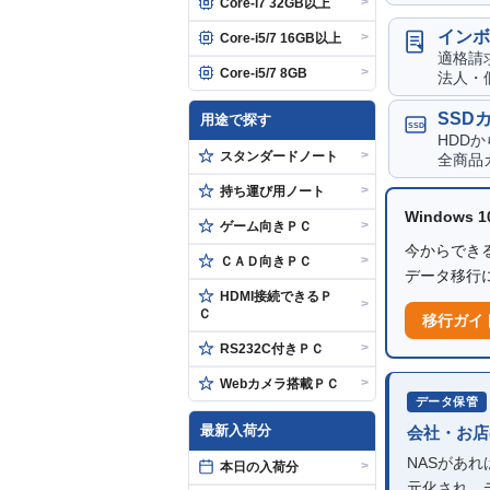
>
Core-i7 32GB以上
インボ
>
Core-i5/7 16GB以上
適格請
>
Core-i5/7 8GB
法人・
SSD
用途で探す
SSD
HDD
>
スタンダードノート
全商品
>
持ち運び用ノート
Windows
>
ゲーム向きＰＣ
今からできる
>
ＣＡＤ向きＰＣ
データ移行
HDMI接続できるＰ
>
Ｃ
移行ガイ
>
RS232C付きＰＣ
>
Webカメラ搭載ＰＣ
データ保管
最新入荷分
会社・お店
NASがあ
>
本日の入荷分
元化され、