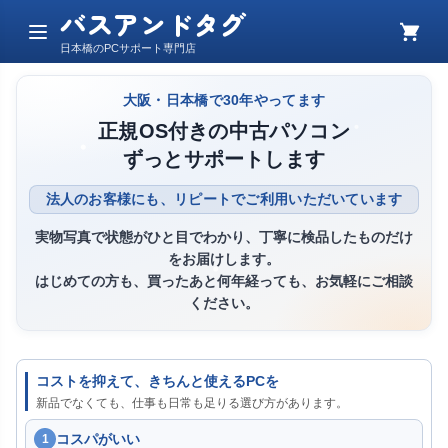
バスアンドタグ
メ
カ
日本橋のPCサポート専門店
ニ
ー
ュ
ト
ー
大阪・日本橋で30年やってます
正規OS付きの中古パソコン
ずっとサポートします
法人のお客様にも、リピートでご利用いただいています
実物写真で状態がひと目でわかり、丁寧に検品したものだけ
をお届けします。
はじめての方も、買ったあと何年経っても、お気軽にご相談
ください。
コストを抑えて、きちんと使えるPCを
新品でなくても、仕事も日常も足りる選び方があります。
コスパがいい
1