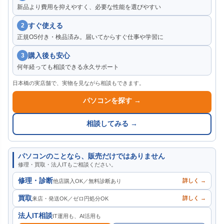
新品より費用を抑えやすく、必要な性能を選びやすい
すぐ使える
2
正規OS付き・検品済み。届いてからすぐ仕事や学習に
購入後も安心
3
何年経っても相談できる永久サポート
日本橋の実店舗で、実物を見ながら相談もできます。
パソコンを探す →
相談してみる →
パソコンのことなら、販売だけではありません
修理・買取・法人ITもご相談ください。
修理・診断
詳しく →
他店購入OK／無料診断あり
買取
詳しく →
来店・発送OK／ゼロ円処分OK
法人IT相談
IT運用も、AI活用も