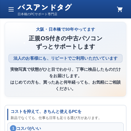
バスアンドタグ
メ
カ
日本橋のPCサポート専門店
ニ
ー
ュ
ト
ー
大阪・日本橋で30年やってます
正規OS付きの中古パソコン
ずっとサポートします
法人のお客様にも、リピートでご利用いただいています
実物写真で状態がひと目でわかり、丁寧に検品したものだけ
をお届けします。
はじめての方も、買ったあと何年経っても、お気軽にご相談
ください。
コストを抑えて、きちんと使えるPCを
新品でなくても、仕事も日常も足りる選び方があります。
コスパがいい
1