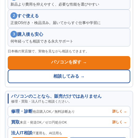
新品より費用を抑えやすく、必要な性能を選びやすい
すぐ使える
2
正規OS付き・検品済み。届いてからすぐ仕事や学習に
購入後も安心
3
何年経っても相談できる永久サポート
日本橋の実店舗で、実物を見ながら相談もできます。
パソコンを探す →
相談してみる →
パソコンのことなら、販売だけではありません
修理・買取・法人ITもご相談ください。
修理・診断
詳しく →
他店購入OK／無料診断あり
買取
詳しく →
来店・発送OK／ゼロ円処分OK
法人IT相談
IT運用も、AI活用も