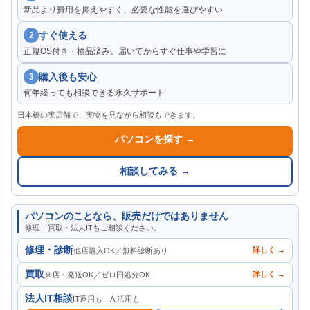
新品より費用を抑えやすく、必要な性能を選びやすい
すぐ使える
2
正規OS付き・検品済み。届いてからすぐ仕事や学習に
購入後も安心
3
何年経っても相談できる永久サポート
日本橋の実店舗で、実物を見ながら相談もできます。
パソコンを探す →
相談してみる →
パソコンのことなら、販売だけではありません
修理・買取・法人ITもご相談ください。
修理・診断
詳しく →
他店購入OK／無料診断あり
買取
詳しく →
来店・発送OK／ゼロ円処分OK
法人IT相談
IT運用も、AI活用も