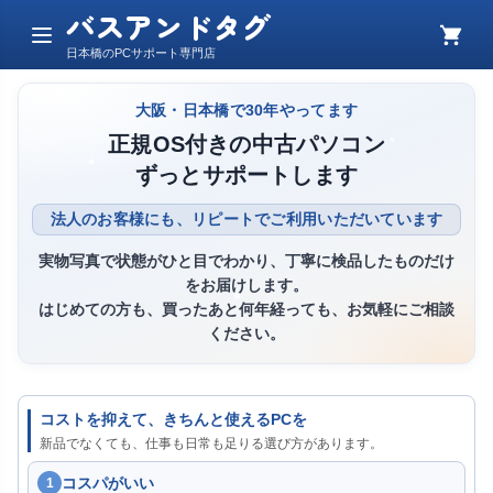
バスアンドタグ
メ
カ
日本橋のPCサポート専門店
ニ
ー
ュ
ト
ー
大阪・日本橋で30年やってます
正規OS付きの中古パソコン
ずっとサポートします
法人のお客様にも、リピートでご利用いただいています
実物写真で状態がひと目でわかり、丁寧に検品したものだけ
をお届けします。
はじめての方も、買ったあと何年経っても、お気軽にご相談
ください。
コストを抑えて、きちんと使えるPCを
新品でなくても、仕事も日常も足りる選び方があります。
コスパがいい
1