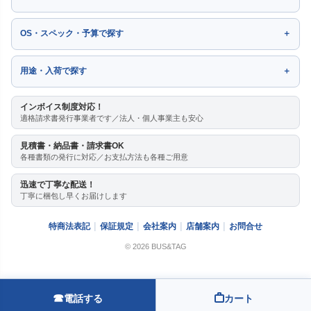
OS・スペック・予算で探す
用途・入荷で探す
インボイス制度対応！
適格請求書発行事業者です／法人・個人事業主も安心
見積書・納品書・請求書OK
各種書類の発行に対応／お支払方法も各種ご用意
迅速で丁寧な配送！
丁寧に梱包し早くお届けします
特商法表記
保証規定
会社案内
店舗案内
お問合せ
© 2026 BUS&TAG
☎
電話する
カート