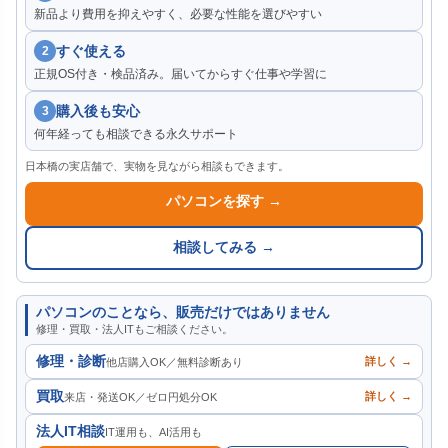
新品より費用を抑えやすく、必要な性能を選びやすい
すぐ使える
2
正規OS付き・検品済み。届いてからすぐ仕事や学習に
購入後も安心
3
何年経っても相談できる永久サポート
日本橋の実店舗で、実物を見ながら相談もできます。
パソコンを探す →
相談してみる →
パソコンのことなら、販売だけではありません
修理・買取・法人ITもご相談ください。
修理・診断
詳しく →
他店購入OK／無料診断あり
買取
詳しく →
来店・発送OK／ゼロ円処分OK
法人IT相談
IT運用も、AI活用も