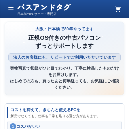
バスアンドタグ
メ
カ
日本橋のPCサポート専門店
ニ
ー
ュ
ト
ー
大阪・日本橋で30年やってます
正規OS付きの中古パソコン
ずっとサポートします
法人のお客様にも、リピートでご利用いただいています
実物写真で状態がひと目でわかり、丁寧に検品したものだけ
をお届けします。
はじめての方も、買ったあと何年経っても、お気軽にご相談
ください。
コストを抑えて、きちんと使えるPCを
新品でなくても、仕事も日常も足りる選び方があります。
コスパがいい
1