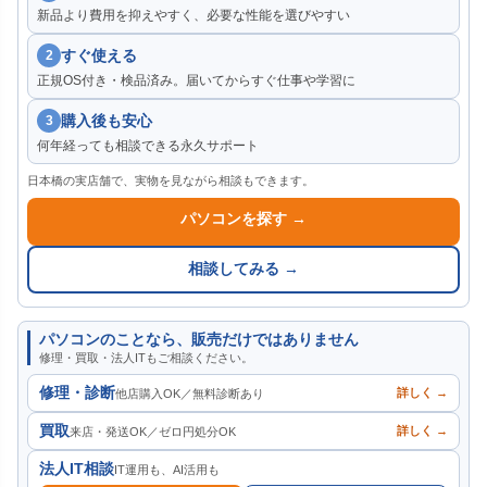
新品より費用を抑えやすく、必要な性能を選びやすい
すぐ使える
2
正規OS付き・検品済み。届いてからすぐ仕事や学習に
購入後も安心
3
何年経っても相談できる永久サポート
日本橋の実店舗で、実物を見ながら相談もできます。
パソコンを探す →
相談してみる →
パソコンのことなら、販売だけではありません
修理・買取・法人ITもご相談ください。
修理・診断
詳しく →
他店購入OK／無料診断あり
買取
詳しく →
来店・発送OK／ゼロ円処分OK
法人IT相談
IT運用も、AI活用も