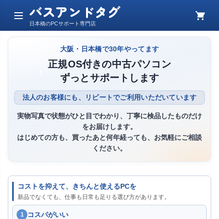
バスアンドタグ
メ
カ
日本橋のPCサポート専門店
ニ
ー
ュ
ト
ー
大阪・日本橋で30年やってます
正規OS付きの中古パソコン
ずっとサポートします
法人のお客様にも、リピートでご利用いただいています
実物写真で状態がひと目でわかり、丁寧に検品したものだけ
をお届けします。
はじめての方も、買ったあと何年経っても、お気軽にご相談
ください。
コストを抑えて、きちんと使えるPCを
新品でなくても、仕事も日常も足りる選び方があります。
コスパがいい
1