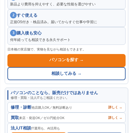
新品より費用を抑えやすく、必要な性能を選びやすい
すぐ使える
2
正規OS付き・検品済み。届いてからすぐ仕事や学習に
購入後も安心
3
何年経っても相談できる永久サポート
日本橋の実店舗で、実物を見ながら相談もできます。
パソコンを探す →
相談してみる →
パソコンのことなら、販売だけではありません
修理・買取・法人ITもご相談ください。
修理・診断
詳しく →
他店購入OK／無料診断あり
買取
詳しく →
来店・発送OK／ゼロ円処分OK
法人IT相談
IT運用も、AI活用も