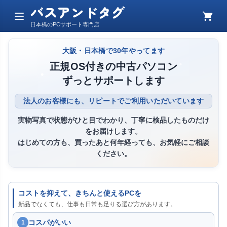
バスアンドタグ
メ
カ
日本橋のPCサポート専門店
ニ
ー
ュ
ト
ー
大阪・日本橋で30年やってます
正規OS付きの中古パソコン
ずっとサポートします
法人のお客様にも、リピートでご利用いただいています
実物写真で状態がひと目でわかり、丁寧に検品したものだけ
をお届けします。
はじめての方も、買ったあと何年経っても、お気軽にご相談
ください。
コストを抑えて、きちんと使えるPCを
新品でなくても、仕事も日常も足りる選び方があります。
コスパがいい
1