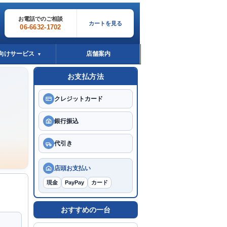
お電話でのご相談
カートを見る
06-6632-1702
向けサービス
店舗案内
▼
お支払方法
クレジットカード
銀行振込
代引き
。
店頭お支払い
現金
PayPay
カード
おすすめの一台