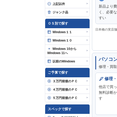
>
上記以外
新品より費
く、必要な
>
ジャンク品
すい
ＯＳ別で探す
日本橋の実店
>
Windows１１
>
Windows１０
Windows 10から
>
Windows 11へ
パソコ
>
以前のWindows
修理・買取
ご予算で探す
修理・
>
３万円前後のＰＣ
他店で買っ
>
４万円前後のＰＣ
無料診断か
>
５万円前後のＰＣ
す
スペックで探す