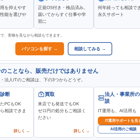
用を抑えやす
正規OS付き・検品済み。
何年経っても相談で
性能を選びや
届いてからすぐ仕事や学
永久サポート
習に
舗で、実物を見ながら相談もできます。
パソコンを探す →
相談してみる →
ンのことなら、販売だけではありません
・法人ITのご相談は、下の3つからどうぞ。
診断
買取
法人・事業所の
談
たPCもOK
来店でも発送でもOK
ら相談できま
ゼロ円の処分もご相談く
IT運用も、AI活用も
ださい
IT運用サポートを見
AI活用のご相談
詳しく →
詳しく →