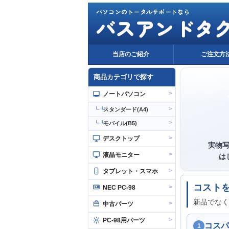
パソコンのトータルサポートなら
バスアンドタ
当店のご紹介
ご注文方
商品カテゴリで探す
>
ノートパソコン
>
┗
スタンダード(A4)
>
┗
モバイル(B5)
>
デスクトップ
実物
>
液晶モニター
は
>
タブレット・スマホ
コスト
>
NEC PC-98
新品でなく
>
中古パーツ
>
PC-98用パーツ
コスパ
1