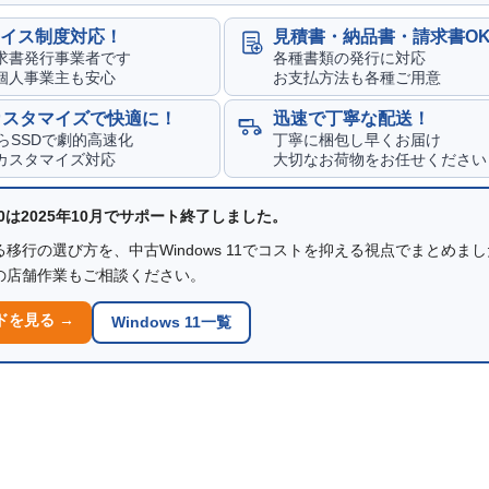
イス制度対応！
見積書・納品書・請求書O
求書発行事業者です
各種書類の発行に対応
個人事業主も安心
お支払方法も各種ご用意
カスタマイズで快適に！
迅速で丁寧な配送！
からSSDで劇的高速化
丁寧に梱包し早くお届け
カスタマイズ対応
大切なお荷物をお任せください
 10は2025年10月でサポート終了しました。
移行の選び方を、中古Windows 11でコストを抑える視点でまとめま
の店舗作業もご相談ください。
ドを見る →
Windows 11一覧