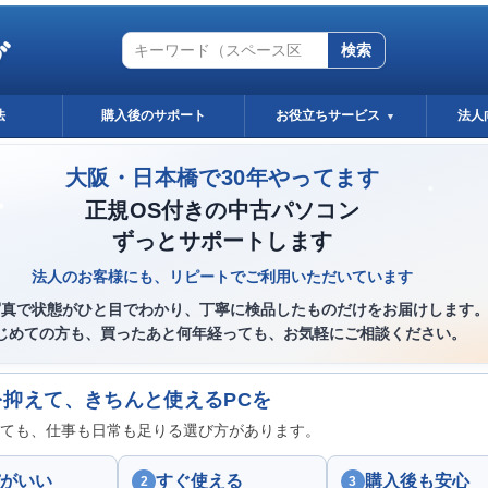
グ
検索
法
購入後のサポート
お役立ちサービス
法人
▼
大阪・日本橋で30年やってます
正規OS付きの中古パソコン
ずっとサポートします
法人のお客様にも、リピートでご利用いただいています
写真で状態がひと目でわかり、丁寧に検品したものだけをお届けします
じめての方も、買ったあと何年経っても、お気軽にご相談ください。
を抑えて、きちんと使えるPCを
ても、仕事も日常も足りる選び方があります。
がいい
すぐ使える
購入後も安心
2
3