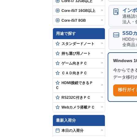
>
Core-i7 32GB以上
インボ
>
Core-i5/7 16GB以上
適格請
>
Core-i5/7 8GB
法人・
SSD
用途で探す
SSD
HDD
>
スタンダードノート
全商品
>
持ち運び用ノート
Windows
>
ゲーム向きＰＣ
今からできる
>
ＣＡＤ向きＰＣ
データ移行
HDMI接続できるＰ
>
Ｃ
移行ガイ
>
RS232C付きＰＣ
>
Webカメラ搭載ＰＣ
最新入荷分
>
本日の入荷分