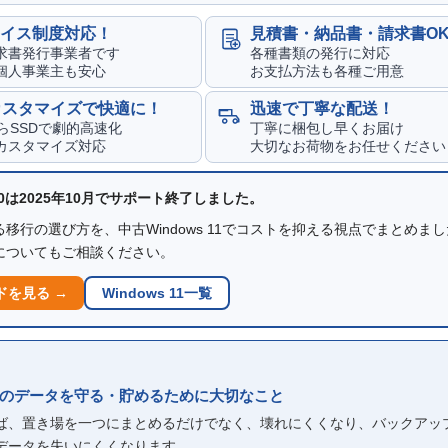
イス制度対応！
見積書・納品書・請求書O
求書発行事業者です
各種書類の発行に対応
個人事業主も安心
お支払方法も各種ご用意
カスタマイズで快適に！
迅速で丁寧な配送！
からSSDで劇的高速化
丁寧に梱包し早くお届け
カスタマイズ対応
大切なお荷物をお任せください
 10は2025年10月でサポート終了しました。
移行の選び方を、中古Windows 11でコストを抑える視点でまとめま
についてもご相談ください。
ドを見る →
Windows 11一覧
のデータを守る・貯めるために大切なこと
れば、置き場を一つにまとめるだけでなく、壊れにくくなり、バックアッ
データを失いにくくなります。