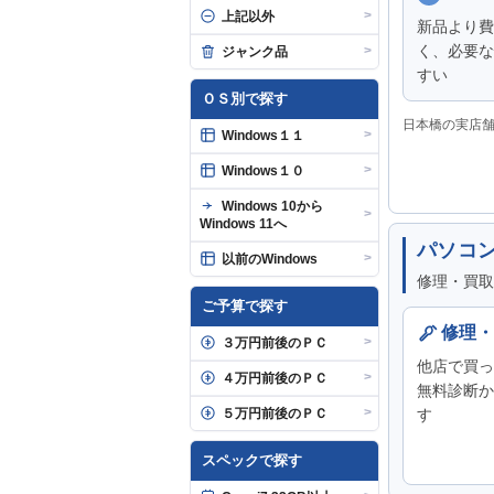
>
上記以外
新品より費
く、必要な
>
ジャンク品
すい
ＯＳ別で探す
日本橋の実店
>
Windows１１
>
Windows１０
Windows 10から
>
Windows 11へ
パソコ
>
以前のWindows
修理・買取
ご予算で探す
修理・
>
３万円前後のＰＣ
他店で買っ
>
４万円前後のＰＣ
無料診断か
>
５万円前後のＰＣ
す
スペックで探す