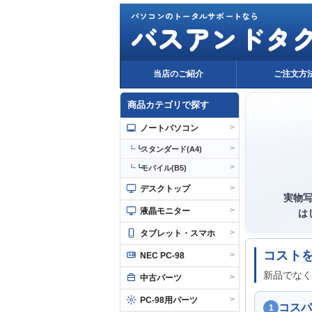
パソコンのトータルサポートなら
バスアンドタ
当店のご紹介
ご注文方
商品カテゴリで探す
>
ノートパソコン
>
┗
スタンダード(A4)
>
┗
モバイル(B5)
>
デスクトップ
実物
>
液晶モニター
は
>
タブレット・スマホ
コスト
>
NEC PC-98
新品でなく
>
中古パーツ
>
PC-98用パーツ
コスパ
1