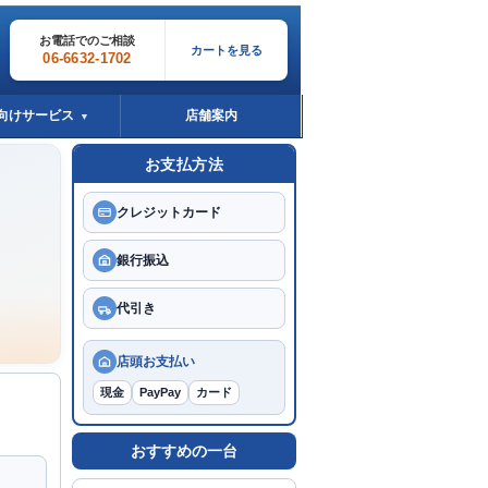
お電話でのご相談
カートを見る
06-6632-1702
向けサービス
店舗案内
▼
お支払方法
クレジットカード
銀行振込
代引き
。
店頭お支払い
現金
PayPay
カード
おすすめの一台