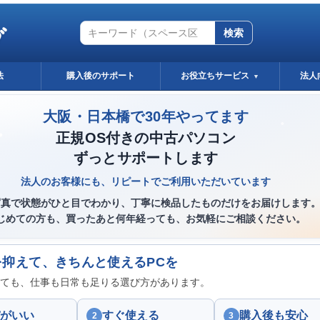
グ
検索
法
購入後のサポート
お役立ちサービス
法人
▼
大阪・日本橋で30年やってます
正規OS付きの中古パソコン
ずっとサポートします
法人のお客様にも、リピートでご利用いただいています
写真で状態がひと目でわかり、丁寧に検品したものだけをお届けします
じめての方も、買ったあと何年経っても、お気軽にご相談ください。
を抑えて、きちんと使えるPCを
ても、仕事も日常も足りる選び方があります。
がいい
すぐ使える
購入後も安心
2
3