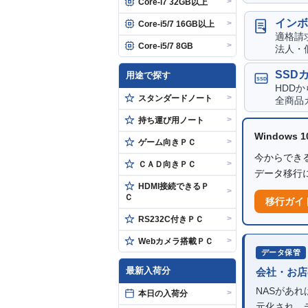
>
Core-i7 32GB以上
インボ
>
Core-i5/7 16GB以上
適格請
>
Core-i5/7 8GB
法人・
SSD
用途で探す
SSD
HDD
>
スタンダードノート
全商品
>
持ち運び用ノート
Windows
>
ゲーム向きＰＣ
今からできる
>
ＣＡＤ向きＰＣ
データ移行
HDMI接続できるＰ
>
Ｃ
移行ガイ
>
RS232C付きＰＣ
>
Webカメラ搭載ＰＣ
データ保管
最新入荷分
会社・お店
NASがあ
>
本日の入荷分
元化され、