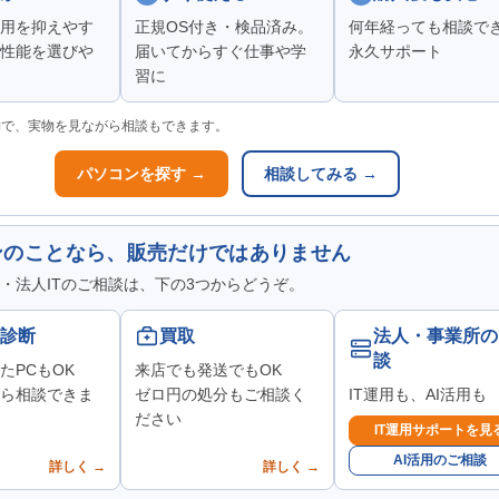
用を抑えやす
正規OS付き・検品済み。
何年経っても相談で
性能を選びや
届いてからすぐ仕事や学
永久サポート
習に
舗で、実物を見ながら相談もできます。
パソコンを探す →
相談してみる →
ンのことなら、販売だけではありません
・法人ITのご相談は、下の3つからどうぞ。
診断
買取
法人・事業所の
談
たPCもOK
来店でも発送でもOK
ら相談できま
ゼロ円の処分もご相談く
IT運用も、AI活用も
ださい
IT運用サポートを見
AI活用のご相談
詳しく →
詳しく →