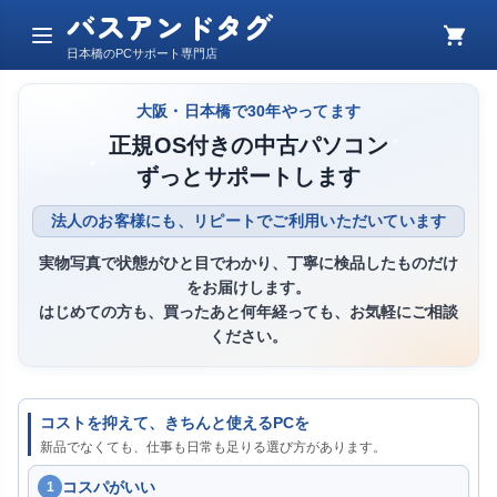
バスアンドタグ
メ
カ
日本橋のPCサポート専門店
ニ
ー
ュ
ト
ー
大阪・日本橋で30年やってます
正規OS付きの中古パソコン
ずっとサポートします
法人のお客様にも、リピートでご利用いただいています
実物写真で状態がひと目でわかり、丁寧に検品したものだけ
をお届けします。
はじめての方も、買ったあと何年経っても、お気軽にご相談
ください。
コストを抑えて、きちんと使えるPCを
新品でなくても、仕事も日常も足りる選び方があります。
コスパがいい
1