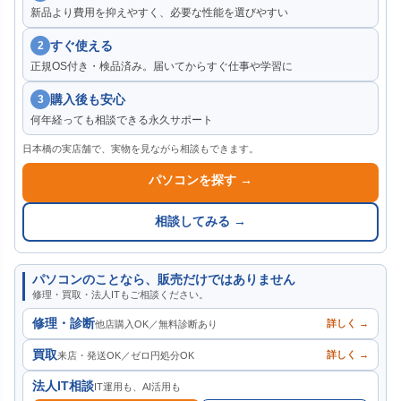
新品より費用を抑えやすく、必要な性能を選びやすい
すぐ使える
2
正規OS付き・検品済み。届いてからすぐ仕事や学習に
購入後も安心
3
何年経っても相談できる永久サポート
日本橋の実店舗で、実物を見ながら相談もできます。
パソコンを探す →
相談してみる →
パソコンのことなら、販売だけではありません
修理・買取・法人ITもご相談ください。
修理・診断
詳しく →
他店購入OK／無料診断あり
買取
詳しく →
来店・発送OK／ゼロ円処分OK
法人IT相談
IT運用も、AI活用も