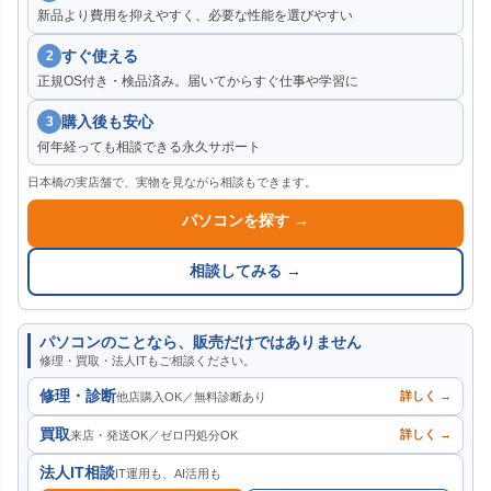
新品より費用を抑えやすく、必要な性能を選びやすい
すぐ使える
2
正規OS付き・検品済み。届いてからすぐ仕事や学習に
購入後も安心
3
何年経っても相談できる永久サポート
日本橋の実店舗で、実物を見ながら相談もできます。
パソコンを探す →
相談してみる →
パソコンのことなら、販売だけではありません
修理・買取・法人ITもご相談ください。
修理・診断
詳しく →
他店購入OK／無料診断あり
買取
詳しく →
来店・発送OK／ゼロ円処分OK
法人IT相談
IT運用も、AI活用も