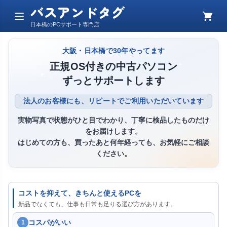
バスアンドタグ
メ
カ
日本橋のPCサポート専門店
ニ
ー
ュ
ト
ー
大阪・日本橋で30年やってます
正規OS付きの中古パソコン
ずっとサポートします
法人のお客様にも、リピートでご利用いただいています
実物写真で状態がひと目でわかり、丁寧に検品したものだけ
をお届けします。
はじめての方も、買ったあと何年経っても、お気軽にご相談
ください。
コストを抑えて、きちんと使えるPCを
新品でなくても、仕事も日常も足りる選び方があります。
コスパがいい
1