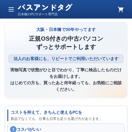
バスアンドタグ
メ
カ
日本橋のPCサポート専門店
ニ
ー
ュ
ト
ー
大阪・日本橋で30年やってます
正規OS付きの中古パソコン
ずっとサポートします
法人のお客様にも、リピートでご利用いただいています
実物写真で状態がひと目でわかり、丁寧に検品したものだけ
をお届けします。
はじめての方も、買ったあと何年経っても、お気軽にご相談
ください。
コストを抑えて、きちんと使えるPCを
新品でなくても、仕事も日常も足りる選び方があります。
コスパがいい
1