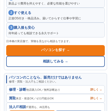
新品より費用を抑えやすく、必要な性能を選びやすい
すぐ使える
2
正規OS付き・検品済み。届いてからすぐ仕事や学習に
購入後も安心
3
何年経っても相談できる永久サポート
日本橋の実店舗で、実物を見ながら相談もできます。
パソコンを探す →
相談してみる →
パソコンのことなら、販売だけではありません
修理・買取・法人ITもご相談ください。
修理・診断
詳しく →
他店購入OK／無料診断あり
買取
詳しく →
来店・発送OK／ゼロ円処分OK
法人IT相談
IT運用も、AI活用も