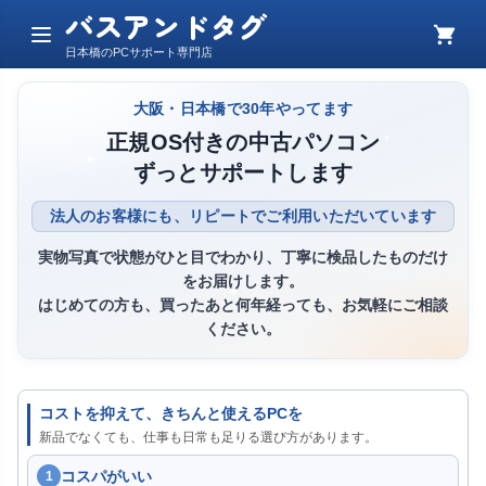
バスアンドタグ
メ
カ
日本橋のPCサポート専門店
ニ
ー
ュ
ト
ー
大阪・日本橋で30年やってます
正規OS付きの中古パソコン
ずっとサポートします
法人のお客様にも、リピートでご利用いただいています
実物写真で状態がひと目でわかり、丁寧に検品したものだけ
をお届けします。
はじめての方も、買ったあと何年経っても、お気軽にご相談
ください。
コストを抑えて、きちんと使えるPCを
新品でなくても、仕事も日常も足りる選び方があります。
コスパがいい
1