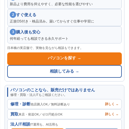
新品より費用を抑えやすく、必要な性能を選びやすい
すぐ使える
2
正規OS付き・検品済み。届いてからすぐ仕事や学習に
購入後も安心
3
何年経っても相談できる永久サポート
日本橋の実店舗で、実物を見ながら相談もできます。
パソコンを探す →
相談してみる →
パソコンのことなら、販売だけではありません
修理・買取・法人ITもご相談ください。
修理・診断
詳しく →
他店購入OK／無料診断あり
買取
詳しく →
来店・発送OK／ゼロ円処分OK
法人IT相談
IT運用も、AI活用も