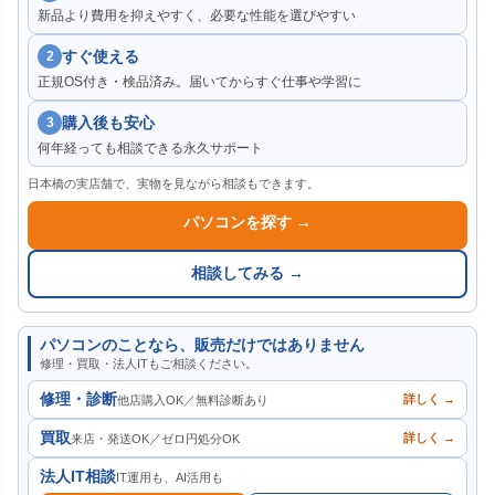
新品より費用を抑えやすく、必要な性能を選びやすい
すぐ使える
2
正規OS付き・検品済み。届いてからすぐ仕事や学習に
購入後も安心
3
何年経っても相談できる永久サポート
日本橋の実店舗で、実物を見ながら相談もできます。
パソコンを探す →
相談してみる →
パソコンのことなら、販売だけではありません
修理・買取・法人ITもご相談ください。
修理・診断
詳しく →
他店購入OK／無料診断あり
買取
詳しく →
来店・発送OK／ゼロ円処分OK
法人IT相談
IT運用も、AI活用も