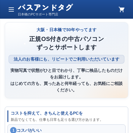
バスアンドタグ
メ
カ
日本橋のPCサポート専門店
ニ
ー
ュ
ト
ー
大阪・日本橋で30年やってます
正規OS付きの中古パソコン
ずっとサポートします
法人のお客様にも、リピートでご利用いただいています
実物写真で状態がひと目でわかり、丁寧に検品したものだけ
をお届けします。
はじめての方も、買ったあと何年経っても、お気軽にご相談
ください。
コストを抑えて、きちんと使えるPCを
新品でなくても、仕事も日常も足りる選び方があります。
コスパがいい
1