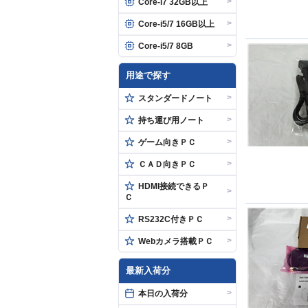
>
Core-i7 32GB以上
>
Core-i5/7 16GB以上
>
Core-i5/7 8GB
用途で探す
>
スタンダードノート
>
持ち運び用ノート
>
ゲーム向きＰＣ
>
ＣＡＤ向きＰＣ
HDMI接続できるＰ
>
Ｃ
>
RS232C付きＰＣ
>
Webカメラ搭載ＰＣ
最新入荷分
>
本日の入荷分