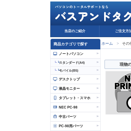
パソコンのトータルサポートなら
バスアンドタ
当店のご紹介
ご注文方
ホーム
>
その
商品カテゴリで探す
>
ノートパソコン
>
┗
スタンダード(A4)
現物
>
┗
モバイル(B5)
>
デスクトップ
>
液晶モニター
>
タブレット・スマホ
>
NEC PC-98
>
中古パーツ
>
PC-98用パーツ