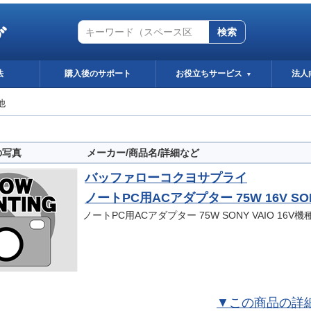
グ
検索
法
購入後のサポート
お役立ちサービス
法人
▼
他
の写真
メーカー/商品名/詳細など
バッファローコクヨサプライ
ノートPC用ACアダプター 75W 16V SO
ノートPC用ACアダプター 75W SONY VAIO 16V
▼この商品の詳