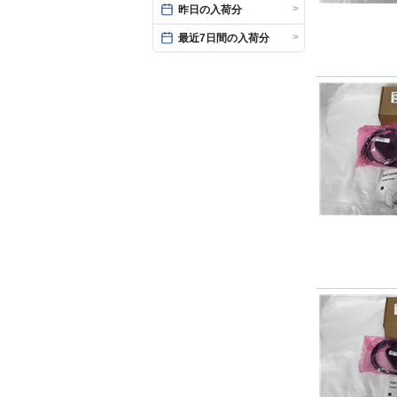
>
昨日の入荷分
>
最近7日間の入荷分