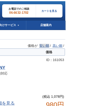
お電話でのご相談
カートを見る
06-6632-1702
向けサービス
店舗案内
▼
価格が
安い順
/
高い順
/
価格
ID：161053
NY
機種対応
(税込 1,078円)
細を見る
980円