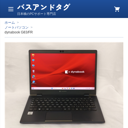
バスアンドタグ
メ
カ
日本橋のPCサポート専門店
ニ
ー
ュ
ト
ホーム
>
ー
ノートパソコン
>
dynabook G83/FR