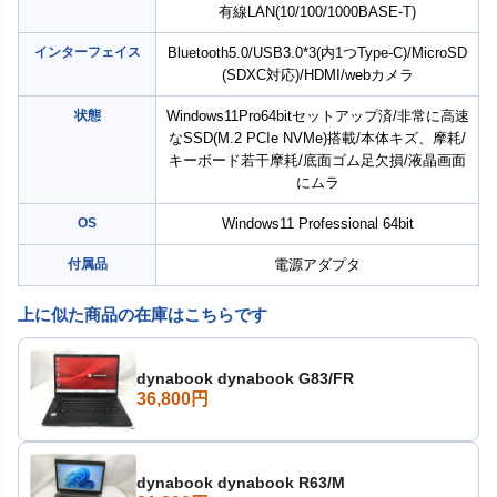
有線LAN(10/100/1000BASE-T)
インターフェイス
Bluetooth5.0/USB3.0*3(内1つType-C)/MicroSD
(SDXC対応)/HDMI/webカメラ
状態
Windows11Pro64bitセットアップ済/非常に高速
なSSD(M.2 PCIe NVMe)搭載/本体キズ、摩耗/
キーボード若干摩耗/底面ゴム足欠損/液晶画面
にムラ
OS
Windows11 Professional 64bit
付属品
電源アダプタ
上に似た商品の在庫はこちらです
dynabook dynabook G83/FR
36,800円
dynabook dynabook R63/M