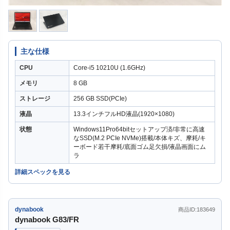
主な仕様
CPU
Core-i5 10210U (1.6GHz)
メモリ
8 GB
ストレージ
256 GB SSD(PCIe)
液晶
13.3インチフルHD液晶(1920×1080)
状態
Windows11Pro64bitセットアップ済/非常に高速
なSSD(M.2 PCIe NVMe)搭載/本体キズ、摩耗/キ
ーボード若干摩耗/底面ゴム足欠損/液晶画面にム
ラ
詳細スペックを見る
dynabook
商品ID:183649
dynabook G83/FR