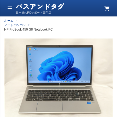
バスアンドタグ
メ
カ
日本橋のPCサポート専門店
ニ
ー
ュ
ト
ホーム
>
ー
ノートパソコン
>
HP ProBook 450 G8 Notebook PC