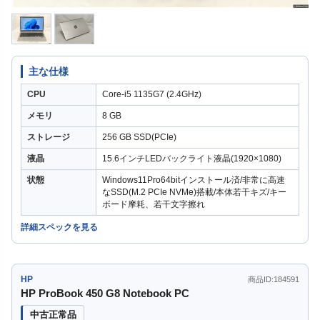
主な仕様
CPU
Core-i5 1135G7 (2.4GHz)
メモリ
8 GB
ストレージ
256 GB SSD(PCIe)
液晶
15.6インチLEDバックライト液晶(1920×1080)
状態
Windows11Pro64bitインストール済/非常に高速
なSSD(M.2 PCIe NVMe)搭載/本体若干キズ/キー
ボード摩耗、若干文字擦れ
詳細スペックを見る
HP
商品ID:184591
HP ProBook 450 G8 Notebook PC
中古正常品