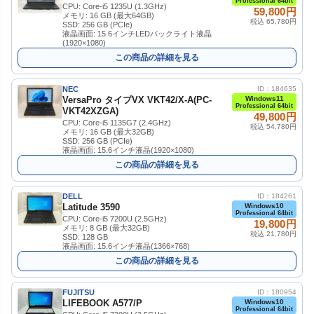
Professional 64bit
CPU: Core-i5 1235U (1.3GHz)
59,800円
メモリ: 16 GB (最大64GB)
税込 65,780円
SSD: 256 GB (PCIe)
液晶画面: 15.6インチLEDバックライト液晶
(1920×1080)
この商品の詳細を見る
NEC
ID：184635
VersaPro タイプVX VKT42/X-A(PC-
Windows11
Professional 64bit
VKT42XZGA)
49,800円
CPU: Core-i5 1135G7 (2.4GHz)
税込 54,780円
メモリ: 16 GB (最大32GB)
SSD: 256 GB (PCIe)
液晶画面: 15.6インチ液晶(1920×1080)
この商品の詳細を見る
DELL
ID：184261
Latitude 3590
Windows10
Professional 64bit
CPU: Core-i5 7200U (2.5GHz)
19,800円
メモリ: 8 GB (最大32GB)
税込 21,780円
SSD: 128 GB
液晶画面: 15.6インチ液晶(1366×768)
この商品の詳細を見る
FUJITSU
ID：180954
LIFEBOOK A577/P
Windows10
Professional 64bit