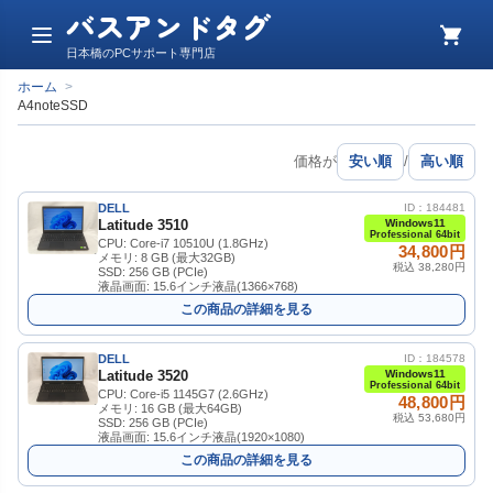
バスアンドタグ
メ
カ
日本橋のPCサポート専門店
ニ
ー
ュ
ト
ホーム
>
ー
A4noteSSD
価格が
安い順
/
高い順
DELL
ID：184481
Latitude 3510
Windows11
Professional 64bit
CPU: Core-i7 10510U (1.8GHz)
34,800円
メモリ: 8 GB (最大32GB)
税込 38,280円
SSD: 256 GB (PCIe)
液晶画面: 15.6インチ液晶(1366×768)
この商品の詳細を見る
DELL
ID：184578
Latitude 3520
Windows11
Professional 64bit
CPU: Core-i5 1145G7 (2.6GHz)
48,800円
メモリ: 16 GB (最大64GB)
税込 53,680円
SSD: 256 GB (PCIe)
液晶画面: 15.6インチ液晶(1920×1080)
この商品の詳細を見る