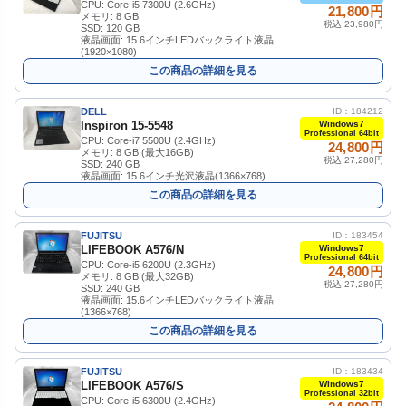
CPU: Core-i5 7300U (2.6GHz)
21,800円
メモリ: 8 GB
税込 23,980円
SSD: 120 GB
液晶画面: 15.6インチLEDバックライト液晶
(1920×1080)
この商品の詳細を見る
DELL
ID：184212
Inspiron 15-5548
Windows7
Professional 64bit
CPU: Core-i7 5500U (2.4GHz)
24,800円
メモリ: 8 GB (最大16GB)
税込 27,280円
SSD: 240 GB
液晶画面: 15.6インチ光沢液晶(1366×768)
この商品の詳細を見る
FUJITSU
ID：183454
LIFEBOOK A576/N
Windows7
Professional 64bit
CPU: Core-i5 6200U (2.3GHz)
24,800円
メモリ: 8 GB (最大32GB)
税込 27,280円
SSD: 240 GB
液晶画面: 15.6インチLEDバックライト液晶
(1366×768)
この商品の詳細を見る
FUJITSU
ID：183434
LIFEBOOK A576/S
Windows7
Professional 32bit
CPU: Core-i5 6300U (2.4GHz)