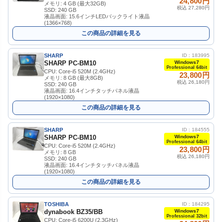
24,800円
メモリ: 4 GB (最大32GB)
税込 27,280円
SSD: 240 GB
液晶画面: 15.6インチLEDバックライト液晶
(1366×768)
この商品の詳細を見る
SHARP
ID：183995
SHARP PC-BM10
Windows7
Professional 64bit
CPU: Core-i5 520M (2.4GHz)
23,800円
メモリ: 8 GB (最大8GB)
税込 26,180円
SSD: 240 GB
液晶画面: 16.4インチタッチパネル液晶
(1920×1080)
この商品の詳細を見る
SHARP
ID：184555
SHARP PC-BM10
Windows7
Professional 64bit
CPU: Core-i5 520M (2.4GHz)
23,800円
メモリ: 8 GB
税込 26,180円
SSD: 240 GB
液晶画面: 16.4インチタッチパネル液晶
(1920×1080)
この商品の詳細を見る
TOSHIBA
ID：184295
dynabook BZ35/BB
Windows7
Professional 32bit
CPU: Core-i5 6200U (2.3GHz)