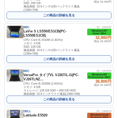
税込 39,380円
SSD: 240 GB
液晶画面: 15.6インチLEDバックライト液晶
(1366×768)
この商品の詳細を見る
NEC
ID：184440
LaVie S LS550/ES1CB(PC-
WindowsXP
Home 32bit
LS550ES1CB)
32,800円
CPU: Core-i5 2410M (2.3GHz)
税込 36,080円
メモリ: 4 GB
SSD: 128 GB
液晶画面: 15.6インチLEDバックライト液晶
(1366×768)
この商品の詳細を見る
NEC
ID：184449
VersaPro タイプVL VJ26T/L-G(PC-
WindowsXP
Professional 32bit
VJ26TLNZ...
36,800円
CPU: Core-i5 3230M (2.6GHz)
税込 40,480円
メモリ: 4 GB
ストレージ: 128 GB SSD + 500 GB HDD
液晶画面: 15.6インチワイド液晶(1366×768)
この商品の詳細を見る
DELL
ID：184413
Latitude E5520
WindowsVista
Business 32bit