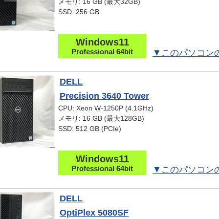
メモリ: 16 GB (最大32GB)
SSD: 256 GB
Windows11
Professional 64bit
▼このパソコン
DELL
Precision 3640 Tower
CPU: Xeon W-1250P (4.1GHz)
メモリ: 16 GB (最大128GB)
SSD: 512 GB (PCIe)
Windows11
Professional 64bit
▼このパソコン
DELL
OptiPlex 5080SF