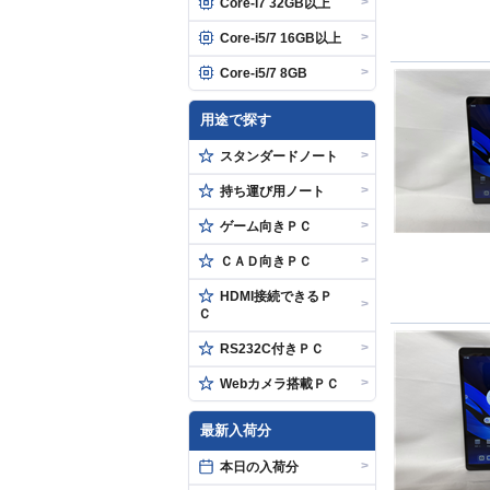
>
Core-i7 32GB以上
>
Core-i5/7 16GB以上
>
Core-i5/7 8GB
用途で探す
>
スタンダードノート
>
持ち運び用ノート
>
ゲーム向きＰＣ
>
ＣＡＤ向きＰＣ
HDMI接続できるＰ
>
Ｃ
>
RS232C付きＰＣ
>
Webカメラ搭載ＰＣ
最新入荷分
>
本日の入荷分