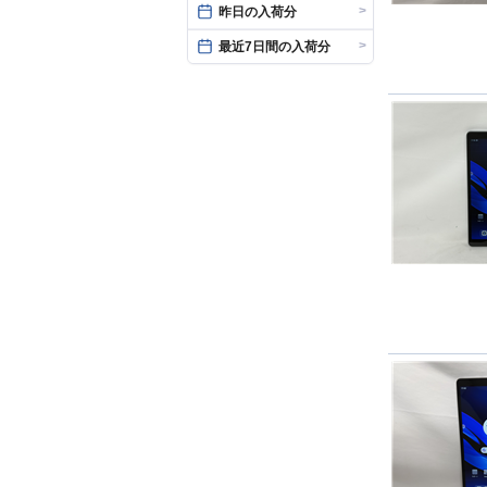
>
昨日の入荷分
>
最近7日間の入荷分