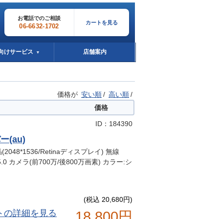
お電話でのご相談
カートを見る
06-6632-1702
向けサービス
店舗案内
▼
価格が
安い順
/
高い順
/
価格
ID：184390
バー(au)
晶(2048*1536/Retinaディスプレイ) 無線
tooth5.0 カメラ(前700万/後800万画素) カラー:シ
(税込 20,680円)
トの詳細を見る
18,800円