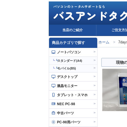
パソコンのトータルサポートなら
バスアンドタ
当店のご紹介
ご注文方
ホーム
>
7day
商品カテゴリで探す
>
ノートパソコン
>
┗
スタンダード(A4)
現物
>
┗
モバイル(B5)
>
デスクトップ
>
液晶モニター
>
タブレット・スマホ
>
NEC PC-98
>
中古パーツ
>
PC-98用パーツ