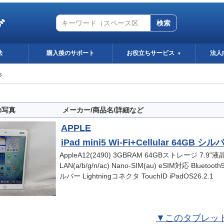
グ
検索
法
購入後のサポート
お役立ちサービス
法人
▼
s
の写真
メーカー/商品名/詳細など
APPLE
iPad mini5 Wi-Fi+Cellular 64GB シル
AppleA12(2490) 3GBRAM 64GBストレージ 7.9"液
LAN(a/b/g/n/ac) Nano-SIM(au) eSIM対応 Blue
ルバー Lightningコネクタ TouchID iPadOS26.2.1
▼このタブレッ