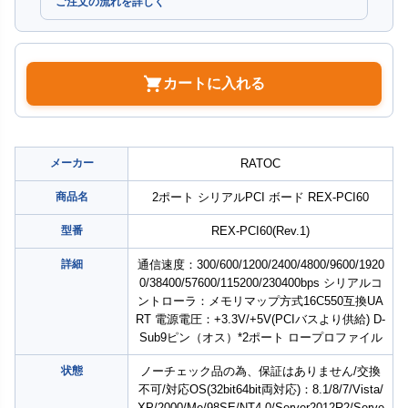
ご注文の流れを詳しく
カートに入れる
メーカー
RATOC
商品名
2ポート シリアルPCI ボード REX-PCI60
型番
REX-PCI60(Rev.1)
詳細
通信速度：300/600/1200/2400/4800/9600/1920
0/38400/57600/115200/230400bps シリアルコ
ントローラ：メモリマップ方式16C550互換UA
RT 電源電圧：+3.3V/+5V(PCIバスより供給) D-
Sub9ピン（オス）*2ポート ロープロファイル
状態
ノーチェック品の為、保証はありません/交換
不可/対応OS(32bit64bit両対応)：8.1/8/7/Vista/
XP/2000/Me/98SE/NT4.0/Server2012R2/Serve