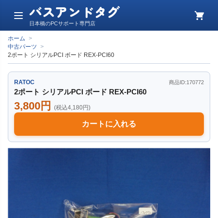
バスアンドタグ
メ
カ
日本橋のPCサポート専門店
ニ
ー
ュ
ト
ホーム
>
ー
中古パーツ
>
2ポート シリアルPCI ボード REX-PCI60
RATOC
商品ID:170772
2ポート シリアルPCI ボード REX-PCI60
3,800円
(税込4,180円)
カートに入れる