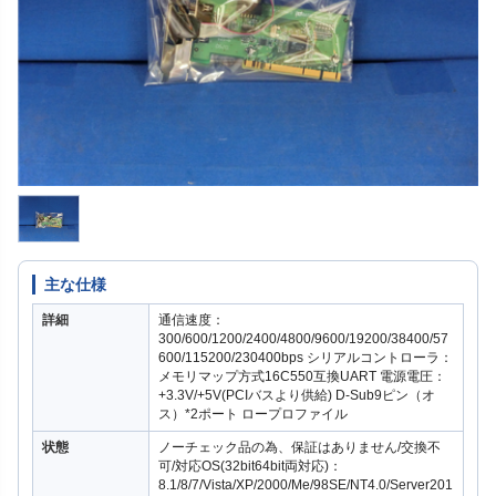
主な仕様
詳細
通信速度：
300/600/1200/2400/4800/9600/19200/38400/57
600/115200/230400bps シリアルコントローラ：
メモリマップ方式16C550互換UART 電源電圧：
+3.3V/+5V(PCIバスより供給) D-Sub9ピン（オ
ス）*2ポート ロープロファイル
状態
ノーチェック品の為、保証はありません/交換不
可/対応OS(32bit64bit両対応)：
8.1/8/7/Vista/XP/2000/Me/98SE/NT4.0/Server201