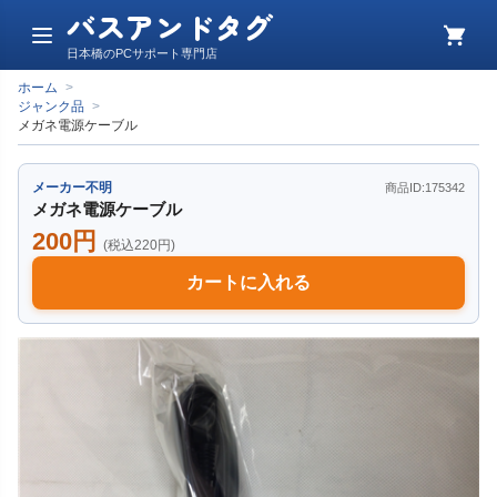
バスアンドタグ
メ
カ
日本橋のPCサポート専門店
ニ
ー
ュ
ト
ホーム
>
ー
ジャンク品
>
メガネ電源ケーブル
メーカー不明
商品ID:175342
メガネ電源ケーブル
200円
(税込220円)
カートに入れる