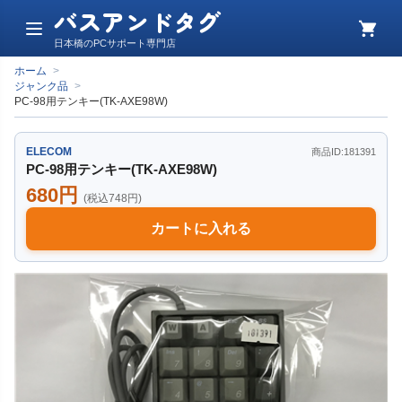
バスアンドタグ
メ
カ
日本橋のPCサポート専門店
ニ
ー
ュ
ト
ホーム
>
ー
ジャンク品
>
PC-98用テンキー(TK-AXE98W)
ELECOM
商品ID:181391
PC-98用テンキー(TK-AXE98W)
680円
(税込748円)
カートに入れる