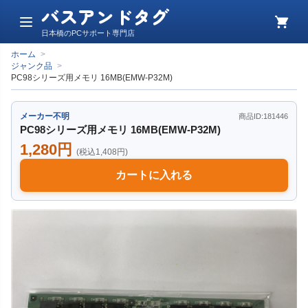
バスアンドタグ
メ
カ
日本橋のPCサポート専門店
ニ
ー
ュ
ト
ホーム
>
ー
ジャンク品
>
PC98シリーズ用メモリ 16MB(EMW-P32M)
メーカー不明
商品ID:181446
PC98シリーズ用メモリ 16MB(EMW-P32M)
1,280円
(税込1,408円)
カートに入れる