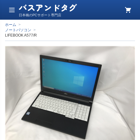
バスアンドタグ
メ
カ
日本橋のPCサポート専門店
ニ
ー
ュ
ト
ホーム
>
ー
ノートパソコン
>
LIFEBOOK A577/R