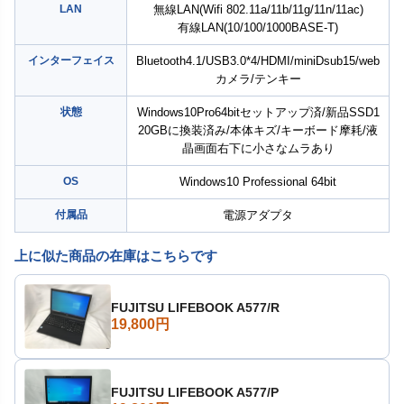
LAN
無線LAN(Wifi 802.11a/11b/11g/11n/11ac)
有線LAN(10/100/1000BASE-T)
インターフェイス
Bluetooth4.1/USB3.0*4/HDMI/miniDsub15/web
カメラ/テンキー
状態
Windows10Pro64bitセットアップ済/新品SSD1
20GBに換装済み/本体キズ/キーボード摩耗/液
晶画面右下に小さなムラあり
OS
Windows10 Professional 64bit
付属品
電源アダプタ
上に似た商品の在庫はこちらです
FUJITSU LIFEBOOK A577/R
19,800円
FUJITSU LIFEBOOK A577/P