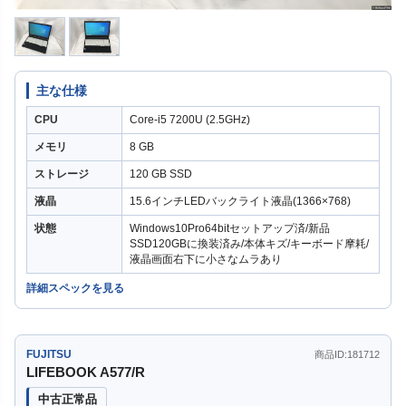
主な仕様
CPU
Core-i5 7200U (2.5GHz)
メモリ
8 GB
ストレージ
120 GB SSD
液晶
15.6インチLEDバックライト液晶(1366×768)
状態
Windows10Pro64bitセットアップ済/新品
SSD120GBに換装済み/本体キズ/キーボード摩耗/
液晶画面右下に小さなムラあり
詳細スペックを見る
FUJITSU
商品ID:181712
LIFEBOOK A577/R
中古正常品