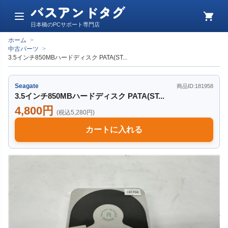
バスアンドタグ
メ
カ
日本橋のPCサポート専門店
ニ
ー
ュ
ト
ホーム
>
ー
中古パーツ
>
3.5インチ850MBハードディスク PATA(ST...
Seagate
商品ID:181958
3.5インチ850MBハードディスク PATA(ST...
4,800円
(税込5,280円)
カートに入れる