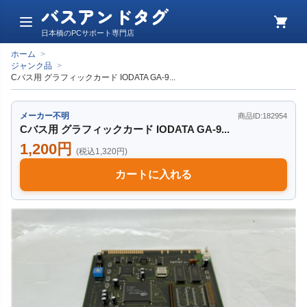
バスアンドタグ
メ
カ
日本橋のPCサポート専門店
ニ
ー
ュ
ト
ホーム
>
ー
ジャンク品
>
Cバス用 グラフィックカード IODATA GA-9...
メーカー不明
商品ID:182954
Cバス用 グラフィックカード IODATA GA-9...
1,200円
(税込1,320円)
カートに入れる