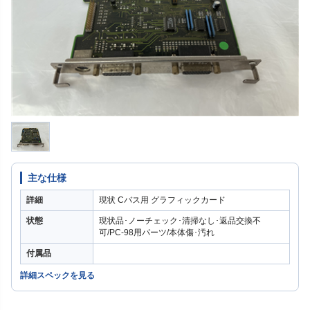
主な仕様
詳細
現状 Cバス用 グラフィックカード
状態
現状品･ノーチェック･清掃なし･返品交換不
可/PC-98用パーツ/本体傷･汚れ
付属品
詳細スペックを見る