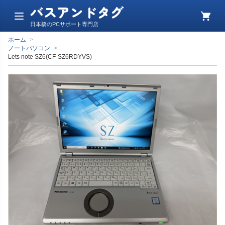
バスアンドタグ
メ
カ
日本橋のPCサポート専門店
ニ
ー
ュ
ト
ホーム
>
ー
ノートパソコン
>
Lets note SZ6(CF-SZ6RDYVS)