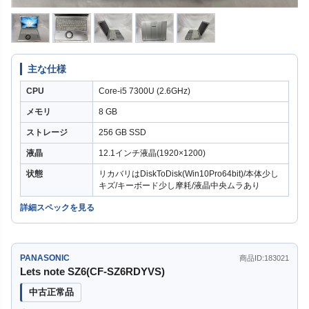
主な仕様
CPU
Core-i5 7300U (2.6GHz)
メモリ
8 GB
ストレージ
256 GB SSD
液晶
12.1インチ液晶(1920×1200)
状態
リカバリはDiskToDisk(Win10Pro64bit)/本体少し
キズ/キーボード少し摩耗/液晶中央ムラあり
詳細スペックを見る
PANASONIC
商品ID:183021
Lets note SZ6(CF-SZ6RDYVS)
中古正常品