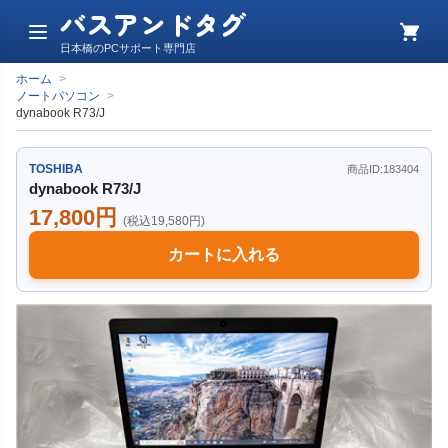
バスアンドタグ
メ
カ
日本橋のPCサポート専門店
ニ
ー
ュ
ト
ホーム
>
ー
ノートパソコン
>
dynabook R73/J
TOSHIBA
商品ID:183404
dynabook R73/J
17,800円
(税込19,580円)
カートに入れる