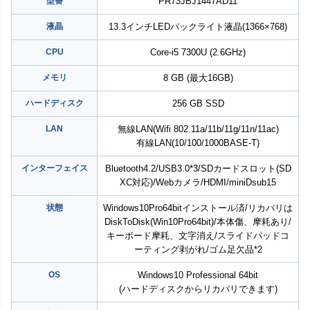
型番
PR73JBJ1447AD11
液晶
13.3インチLEDバックライト液晶(1366×768)
CPU
Core-i5 7300U (2.6GHz)
メモリ
8 GB (最大16GB)
ハードディスク
256 GB SSD
LAN
無線LAN(Wifi 802.11a/11b/11g/11n/11ac)
有線LAN(10/100/1000BASE-T)
インターフェイス
Bluetooth4.2/USB3.0*3/SDカードスロット(SD
XC対応)/Webカメラ/HDMI/miniDsub15
状態
Windows10Pro64bitインストール済/リカバリは
DiskToDisk(Win10Pro64bit)/本体傷、摩耗あり/
キーボード摩耗、文字消え/スライドパッドコ
ーティング剥がれ/ゴム足欠品*2
OS
Windows10 Professional 64bit
(ハードディスクからリカバリできます)