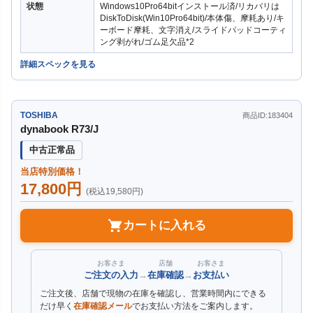
状態
Windows10Pro64bitインストール済/リカバリは
DiskToDisk(Win10Pro64bit)/本体傷、摩耗あり/キ
ーボード摩耗、文字消え/スライドパッドコーティ
ング剥がれ/ゴム足欠品*2
詳細スペックを見る
TOSHIBA
商品ID:183404
dynabook R73/J
中古正常品
当店特別価格！
17,800円
(税込19,580円)
カートに入れる
お客さま
店舗
お客さま
ご注文の入力
→
在庫確認
→
お支払い
ご注文後、店舗で現物の在庫を確認し、営業時間内にできる
だけ早く
在庫確認メール
でお支払い方法をご案内します。