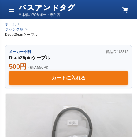
バスアンドタグ
メ
カ
日本橋のPCサポート専門店
ニ
ー
ュ
ト
ホーム
>
ー
ジャンク品
>
Dsub25pinケーブル
メーカー不明
商品ID:183512
Dsub25pinケーブル
500円
(税込550円)
カートに入れる