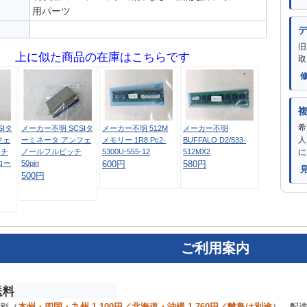
用パーツ
旧
上に似た商品の在庫はこちらです
取
希
SIタ
メーカー不明 SCSIタ
メーカー不明 512M
メーカー不明
人
フェ
ーミネータ アンフェ
メモリー 1R8 Pc2-
BUFFALO D2/533-
ッチ
ノールフルピッチ
5300U-555-12
512MX2
に
ロー
50pin
600円
580円
500円
ご利用案内
送料