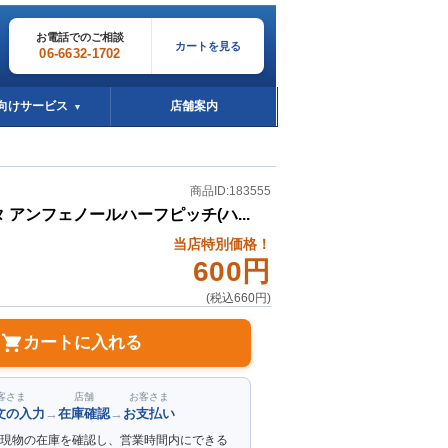
お電話でのご相談
カートを見る
06-6632-1702
向けサービス
店舗案内
▼
商品ID:183555
タ アンフェノールハーフピッチ(ハ...
当店特別価格！
600円
(税込660円)
カートに入れる
客さま
店舗
お客さま
文の入力
→
在庫確認
→
お支払い
現物の在庫を確認し、営業時間内にできる