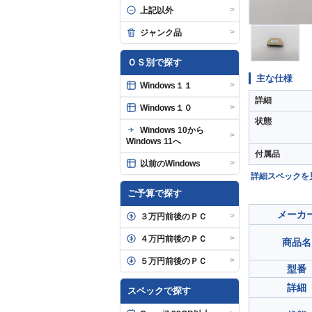
>
上記以外
>
ジャンク品
ＯＳ別で探す
主な仕様
>
Windows１１
詳細
>
Windows１０
状態
Windows 10から
>
Windows 11へ
付属品
>
以前のWindows
詳細スペックを
ご予算で探す
メーカ
>
３万円前後のＰＣ
>
４万円前後のＰＣ
商品名
>
５万円前後のＰＣ
型番
詳細
スペックで探す