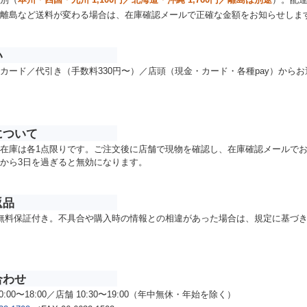
別（
本州・四国・九州 1,100円／北海道・沖縄 1,760円／離島は別途
）。配
離島など送料が変わる場合は、在庫確認メールで正確な金額をお知らせしま
い
カード／代引き（手数料330円〜）／店頭（現金・カード・各種pay）から
について
在庫は各1点限りです。ご注文後に店舗で現物を確認し、在庫確認メールで
から3日を過ぎると無効になります。
返品
無料保証付き。不具合や購入時の情報との相違があった場合は、規定に基づ
合わせ
0:00〜18:00／店舗 10:30〜19:00（年中無休・年始を除く）