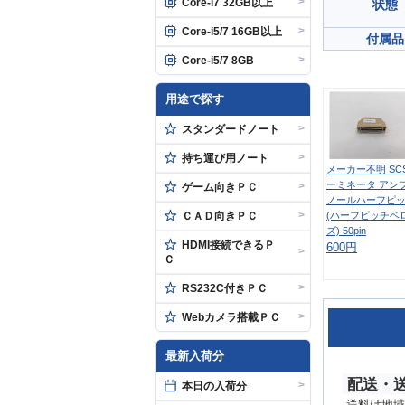
>
Core-i7 32GB以上
状態
>
Core-i5/7 16GB以上
付属品
>
Core-i5/7 8GB
用途で探す
>
スタンダードノート
>
持ち運び用ノート
メーカー不明 SC
ーミネータ アン
>
ゲーム向きＰＣ
ノールハーフピ
>
ＣＡＤ向きＰＣ
(ハーフピッチベ
ズ) 50pin
HDMI接続できるＰ
600円
>
Ｃ
>
RS232C付きＰＣ
>
Webカメラ搭載ＰＣ
最新入荷分
配送・
>
本日の入荷分