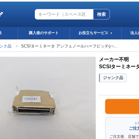
グ
検索
法
購入後のサポート
お役立ちサービス
法人
▼
ンク品
>
SCSIターミネータ アンフェノールハーフピッチ(ハ...
メーカー不明
SCSIターミネー
ジャンク品
お
ご注
ご注文後、店舗で