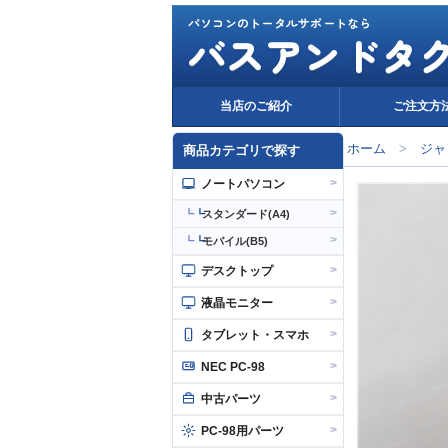
パソコンのトータルサポートなら
バスアンドタ
当店のご紹介
ご注文方
ホーム
>
ジャ
商品カテゴリで探す
>
ノートパソコン
>
┗
スタンダード(A4)
>
┗
モバイル(B5)
>
デスクトップ
>
液晶モニター
>
タブレット・スマホ
>
NEC PC-98
>
中古パーツ
>
PC-98用パーツ