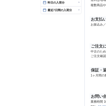
送料は地域
>
昨日の入荷分
複数商品や
>
最近7日間の入荷分
お支払
お振込み／
ご注文
中古のため
ご注文確認
保証・
1ヶ月間の
お問い
業務時間 1