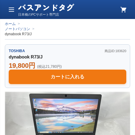
バスアンドタグ
メ
カ
日本橋のPCサポート専門店
ニ
ー
ュ
ト
ホーム
>
ー
ノートパソコン
>
dynabook R73/J
TOSHIBA
商品ID:183620
dynabook R73/J
19,800円
(税込21,780円)
カートに入れる