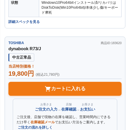
状態
Windows10Pro64bitインストール済/リカバリは
DiskToDisk(Win10Pro64bit)/本体少し傷/キーボー
ド摩耗
詳細スペックを見る
TOSHIBA
商品ID:183620
dynabook R73/J
中古正常品
当店特別価格！
19,800円
(税込21,780円)
カートに入れる
お客さま
店舗
お客さま
ご注文の入力
→
在庫確認
→
お支払い
ご注文後、店舗で現物の在庫を確認し、営業時間内にできる
だけ早く
在庫確認メール
でお支払い方法をご案内します。
ご注文の流れを詳しく