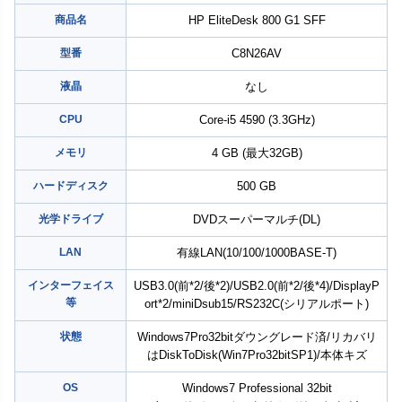
商品名
HP EliteDesk 800 G1 SFF
型番
C8N26AV
液晶
なし
CPU
Core-i5 4590 (3.3GHz)
メモリ
4 GB (最大32GB)
ハードディスク
500 GB
光学ドライブ
DVDスーパーマルチ(DL)
LAN
有線LAN(10/100/1000BASE-T)
インターフェイス
USB3.0(前*2/後*2)/USB2.0(前*2/後*4)/DisplayP
等
ort*2/miniDsub15/RS232C(シリアルポート)
状態
Windows7Pro32bitダウングレード済/リカバリ
はDiskToDisk(Win7Pro32bitSP1)/本体キズ
OS
Windows7 Professional 32bit