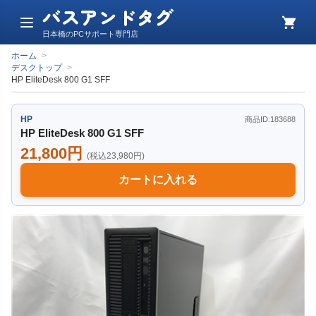
バスアンドタグ
メ
カ
日本橋のPCサポート専門店
ニ
ー
ュ
ト
ホーム
>
ー
デスクトップ
>
HP EliteDesk 800 G1 SFF
HP
商品ID:183688
HP EliteDesk 800 G1 SFF
21,800円
(税込23,980円)
カートに入れる