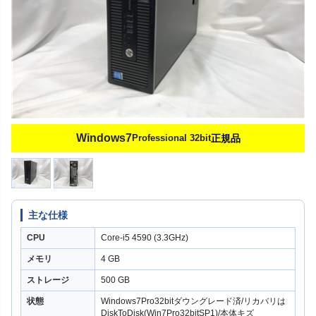
Windows7
Professional 32bit
正規品
主な仕様
CPU
Core-i5 4590 (3.3GHz)
メモリ
4 GB
ストレージ
500 GB
状態
Windows7Pro32bitダウングレード済/リカバリは
DiskToDisk(Win7Pro32bitSP1)/本体キズ