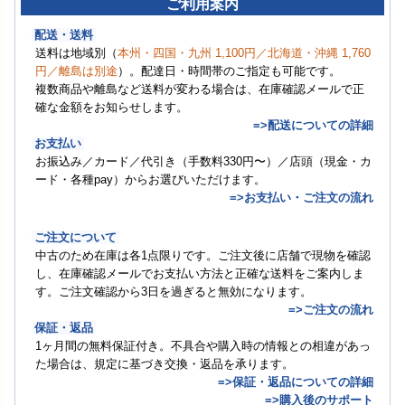
ご利用案内
配送・送料
送料は地域別（
本州・四国・九州 1,100円／北海道・沖縄 1,760
円／離島は別途
）。配達日・時間帯のご指定も可能です。
複数商品や離島など送料が変わる場合は、在庫確認メールで正
確な金額をお知らせします。
=>配送についての詳細
お支払い
お振込み／カード／代引き（手数料330円〜）／店頭（現金・カ
ード・各種pay）からお選びいただけます。
=>お支払い・ご注文の流れ
ご注文について
中古のため在庫は各1点限りです。ご注文後に店舗で現物を確認
し、在庫確認メールでお支払い方法と正確な送料をご案内しま
す。ご注文確認から3日を過ぎると無効になります。
=>ご注文の流れ
保証・返品
1ヶ月間の無料保証付き。不具合や購入時の情報との相違があっ
た場合は、規定に基づき交換・返品を承ります。
=>保証・返品についての詳細
=>購入後のサポート