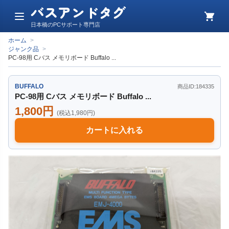
バスアンドタグ
メ
カ
日本橋のPCサポート専門店
ニ
ー
ュ
ト
ホーム
>
ー
ジャンク品
>
PC-98用 Cバス メモリボード Buffalo ...
BUFFALO
商品ID:184335
PC-98用 Cバス メモリボード Buffalo ...
1,800円
(税込1,980円)
カートに入れる