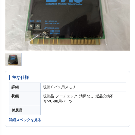
主な仕様
詳細
現状 Cバス用メモリ
状態
現状品･ノーチェック･清掃なし･返品交換不
可/PC-98用パーツ
付属品
詳細スペックを見る