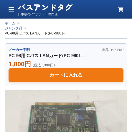
バスアンドタグ
メ
カ
日本橋のPCサポート専門店
ニ
ー
ュ
ト
ホーム
>
ー
ジャンク品
>
PC-98用 Cバス LANカード(PC-9801-...
メーカー不明
商品ID:184409
PC-98用 Cバス LANカード(PC-9801-...
1,800円
(税込1,980円)
カートに入れる