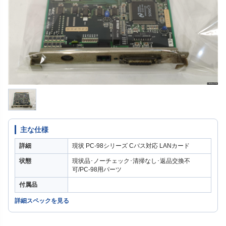
主な仕様
詳細
現状 PC-98シリーズ Cバス対応 LANカード
状態
現状品･ノーチェック･清掃なし･返品交換不
可/PC-98用パーツ
付属品
詳細スペックを見る