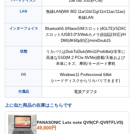
ハードディスク
256 GB SSD(PCIe)
LAN
無線LAN(Wifi 802.11a/11b/11g/11n/11ac/11ax)
有線LAN
インターフェイス
Bluetooth5.0/NanoSIMスロット(4GLTE)/SDXC
スロット/USB3.0*3/Webカメラ(顔認証対応)/H
DMI(4K60p対応)/miniDsub15
状態
リカバリはDiskToDisk(Win11Pro64bit)/非常に
高速なSSD(M.2 PCIe NVMe)搭載/天板および
本体にキズ、摩耗/キーボード摩耗
OS
Windows11 Professional 64bit
(ハードディスクからリカバリできます)
付属品
電源アダプタ
上に似た商品の在庫はこちらです
PANASONIC Lets note QV9(CF-QV9TFLVS)
49,800円