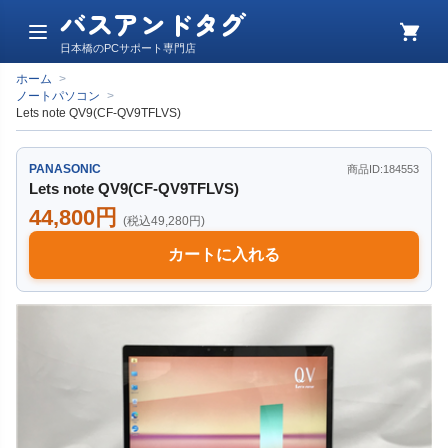
バスアンドタグ
メ
カ
日本橋のPCサポート専門店
ニ
ー
ュ
ト
ホーム
>
ー
ノートパソコン
>
Lets note QV9(CF-QV9TFLVS)
PANASONIC
商品ID:184553
Lets note QV9(CF-QV9TFLVS)
44,800円
(税込49,280円)
カートに入れる