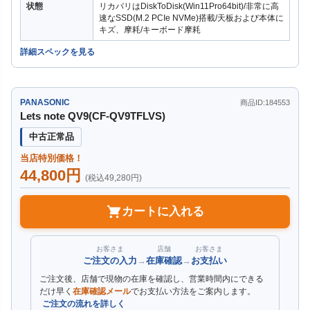
状態
リカバリはDiskToDisk(Win11Pro64bit)/非常に高
速なSSD(M.2 PCIe NVMe)搭載/天板および本体に
キズ、摩耗/キーボード摩耗
詳細スペックを見る
PANASONIC
商品ID:184553
Lets note QV9(CF-QV9TFLVS)
中古正常品
当店特別価格！
44,800円
(税込49,280円)
カートに入れる
お客さま
店舗
お客さま
ご注文の入力
→
在庫確認
→
お支払い
ご注文後、店舗で現物の在庫を確認し、営業時間内にできる
だけ早く
在庫確認メール
でお支払い方法をご案内します。
ご注文の流れを詳しく