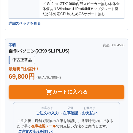
ド:GeforceGTX1060/内部スピーカー無し/本体全
体傷あり/Windows11Pro64bitアップグレード済
だが非対応CPUのためOSサポート無し
詳細スペックを見る
不明
商品ID:184596
自作パソコン(X399 SLI PLUS)
中古正常品
最短明日お届け！
69,800円
(税込76,780円)
カートに入れる
お客さま
店舗
お客さま
ご注文の入力
→
在庫確認
→
お支払い
ご注文後、店舗で現物の在庫を確認し、営業時間内にできる
だけ早く
在庫確認メール
でお支払い方法をご案内します。
ご注文の流れを詳しく