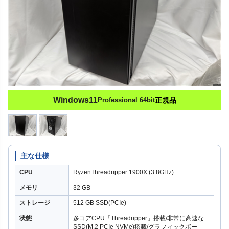
Windows11
Professional 64bit
正規品
主な仕様
CPU
RyzenThreadripper 1900X (3.8GHz)
メモリ
32 GB
ストレージ
512 GB SSD(PCIe)
状態
多コアCPU「Threadripper」搭載/非常に高速な
SSD(M.2 PCIe NVMe)搭載/グラフィックボー