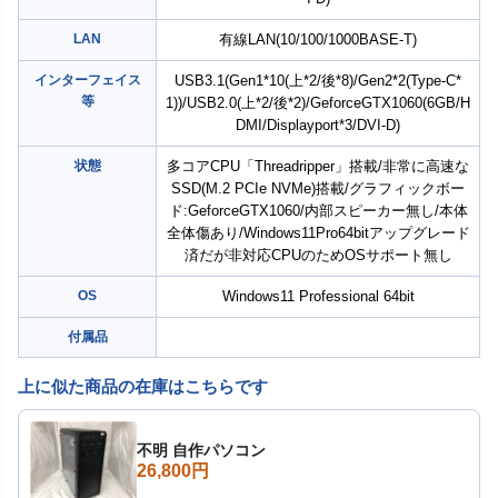
LAN
有線LAN(10/100/1000BASE-T)
インターフェイス
USB3.1(Gen1*10(上*2/後*8)/Gen2*2(Type-C*
等
1))/USB2.0(上*2/後*2)/GeforceGTX1060(6GB/H
DMI/Displayport*3/DVI-D)
状態
多コアCPU「Threadripper」搭載/非常に高速な
SSD(M.2 PCIe NVMe)搭載/グラフィックボー
ド:GeforceGTX1060/内部スピーカー無し/本体
全体傷あり/Windows11Pro64bitアップグレード
済だが非対応CPUのためOSサポート無し
OS
Windows11 Professional 64bit
付属品
上に似た商品の在庫はこちらです
不明 自作パソコン
26,800円