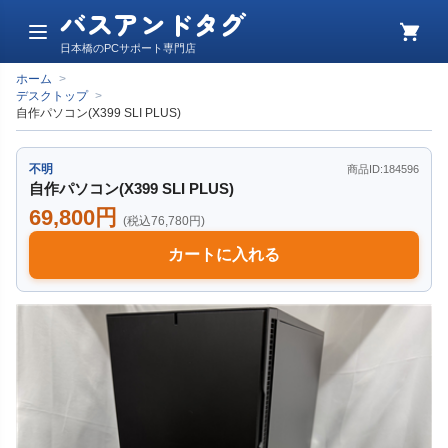
バスアンドタグ
メ
カ
日本橋のPCサポート専門店
ニ
ー
ュ
ト
ホーム
>
ー
デスクトップ
>
自作パソコン(X399 SLI PLUS)
不明
商品ID:184596
自作パソコン(X399 SLI PLUS)
69,800円
(税込76,780円)
カートに入れる