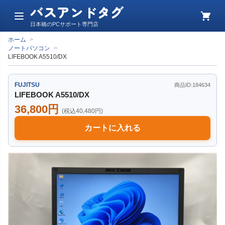
バスアンドタグ
メ
カ
日本橋のPCサポート専門店
ニ
ー
ュ
ト
ホーム
>
ー
ノートパソコン
>
LIFEBOOK A5510/DX
FUJITSU
商品ID:184634
LIFEBOOK A5510/DX
36,800円
(税込40,480円)
カートに入れる