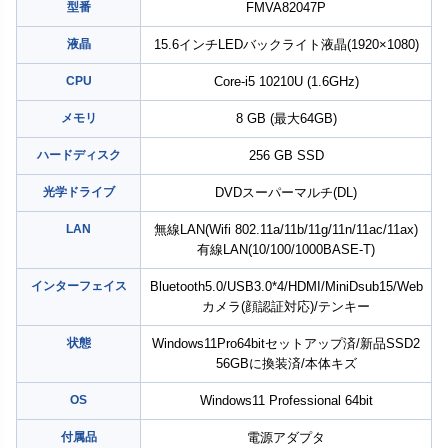
型番
FMVA82047P
液晶
15.6インチLEDバックライト液晶(1920×1080)
CPU
Core-i5 10210U (1.6GHz)
メモリ
8 GB (最大64GB)
ハードディスク
256 GB SSD
光学ドライブ
DVDスーパーマルチ(DL)
LAN
無線LAN(Wifi 802.11a/11b/11g/11n/11ac/11ax)
有線LAN(10/100/1000BASE-T)
インターフェイス
Bluetooth5.0/USB3.0*4/HDMI/MiniDsub15/Web
カメラ(顔認証対応)/テンキー
状態
Windows11Pro64bitセットアップ済/新品SSD2
56GBに換装済/本体キズ
OS
Windows11 Professional 64bit
付属品
電源アダプタ