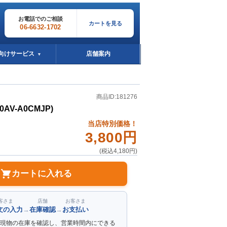
お電話でのご相談
カートを見る
06-6632-1702
向けサービス
店舗案内
▼
商品ID:181276
20AV-A0CMJP)
当店特別価格！
3,800円
(税込4,180円)
カートに入れる
客さま
店舗
お客さま
文の入力
→
在庫確認
→
お支払い
現物の在庫を確認し、営業時間内にできる