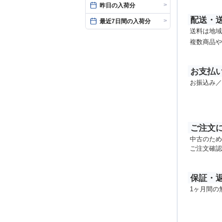
>
昨日の入荷分
配送・
>
最近7日間の入荷分
送料は地域
複数商品や
お支払
お振込み／
ご注文
中古のため
ご注文確認
保証・
1ヶ月間の