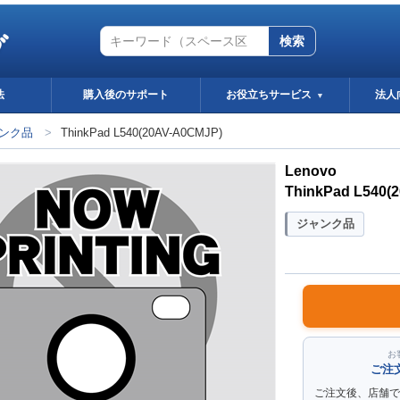
グ
検索
法
購入後のサポート
お役立ちサービス
法人
▼
ンク品
>
ThinkPad L540(20AV-A0CMJP)
Lenovo
ThinkPad L540(
ジャンク品
お
ご注
ご注文後、店舗で