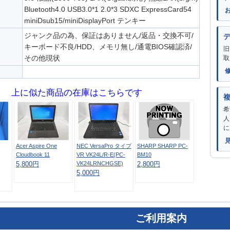
Bluetooth4.0 USB3.0*1 2.0*3 SDXC ExpressCard54
miniDsub15/miniDisplayPort テンキー
ジャンク品の為、保証はありません/返品・交換不可/
キーボード不良/HDD、メモリ無し/通電BIOS確認済/
旧
その他現状
取
上に似た商品の在庫はこちらです
希
人
に
Acer Aspire One
NEC VersaPro タイプ
SHARP SHARP PC-
Cloudbook 11
VR VK24L/R-E(PC-
BM10
VK24LRNCHGSE)
5,800円
2,800円
5,000円
ご利用案内