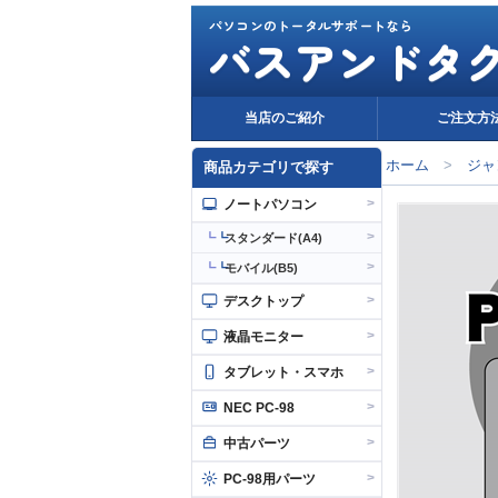
パソコンのトータルサポートなら
バスアンドタ
当店のご紹介
ご注文方
ホーム
>
ジャ
商品カテゴリで探す
>
ノートパソコン
>
┗
スタンダード(A4)
>
┗
モバイル(B5)
>
デスクトップ
>
液晶モニター
>
タブレット・スマホ
>
NEC PC-98
>
中古パーツ
>
PC-98用パーツ