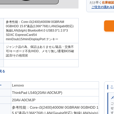
だけ早く
在庫確認
ご注文の流れを
参考性能：Core-i3(2400)4000M 0GBRAM
0GBHDD 15.6"液晶(1366*768) LAN(Gigabit対応)
無線LAN(b/g/n) Bluetooth4.0 USB3.0*1 2.0*3
SDXC ExpressCard54
miniDsub15/miniDisplayPort テンキー
ジャンク品の為、保証はありません/返品・交換不
可/キーボード不良/HDD、メモリ無し/通電BIOS確
認済/その他現状
見る
ー
Lenovo
こ
ThinkPad L540(20AV-A0CMJP)
20AV-A0CMJP
ご
参考性能：Core-i3(2400)4000M 0GBRAM 0GBHDD 1
せ
5.6"液晶(1366*768) LAN(Gigabit対応) 無線LAN(b/g/n)
す