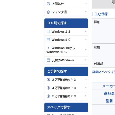
>
上記以外
>
ジャンク品
主な仕様
詳細
ＯＳ別で探す
>
Windows１１
>
Windows１０
状態
Windows 10から
>
Windows 11へ
>
以前のWindows
付属品
ご予算で探す
詳細スペックを
>
３万円前後のＰＣ
メーカ
>
４万円前後のＰＣ
商品名
>
５万円前後のＰＣ
型番
スペックで探す