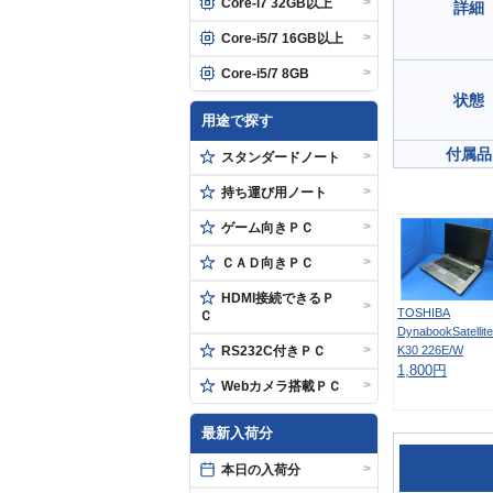
>
Core-i7 32GB以上
詳細
>
Core-i5/7 16GB以上
>
Core-i5/7 8GB
状態
用途で探す
付属品
>
スタンダードノート
>
持ち運び用ノート
>
ゲーム向きＰＣ
>
ＣＡＤ向きＰＣ
HDMI接続できるＰ
>
TOSHIBA
Ｃ
DynabookSatellite
>
RS232C付きＰＣ
K30 226E/W
1,800円
>
Webカメラ搭載ＰＣ
最新入荷分
>
本日の入荷分