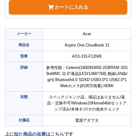
カートに入れる
メーカー
Acer
商品名
Aspire One Cloudbook 11
型番
AO1-131-F12N/K
詳細
参考性能：Celeron(1600)N3050 2GBRAM 32G
BeMMC 11.6"液晶(LED/1366*768) 無線LAN(b/
g/n) Bluetooth4.0 SDXD USB3.0*1 USB2.0*1
Webカメラ(約30万画素) HDMI
状態
スペックジャンク品、保証はありません/返
品・交換不可/Windows10Home64bitセットア
ップ済み/本体キズ/その他未チェック
付属品
電源アダプタ
上に似た商品の在庫はこちらです