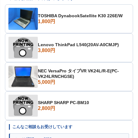
TOSHIBA DynabookSatellite K30 226E/W
1,800円
Lenovo ThinkPad L540(20AV-A0CMJP)
3,800円
NEC VersaPro タイプVR VK24L/R-E(PC-
VK24LRNCHGSE)
5,000円
SHARP SHARP PC-BM10
2,800円
こんなご相談もお受けしています