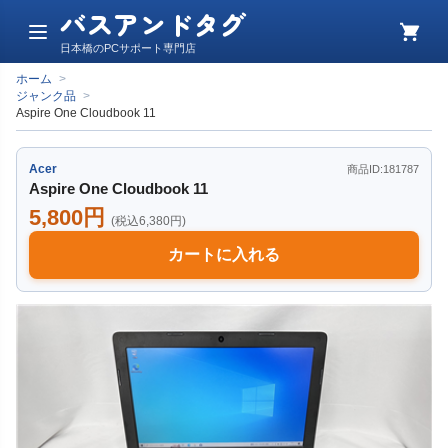
バスアンドタグ
メ
カ
日本橋のPCサポート専門店
ニ
ー
ュ
ト
ホーム
>
ー
ジャンク品
>
Aspire One Cloudbook 11
Acer
商品ID:181787
Aspire One Cloudbook 11
5,800円
(税込6,380円)
カートに入れる