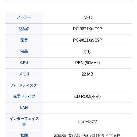
メーカー
NEC
商品名
PC-9821Xn/C9P
型番
PC-9821Xn/C9P
液晶
なし
CPU
PEN (90MHz)
メモリ
22 MB
ハードディスク
光学ドライブ
CD-ROM(不良)
LAN
インターフェイス
3.5"FDD*2
等
状態
本体傷･黄ばみ･汚れ/CDドライブ不良