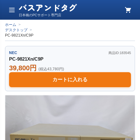
バスアンドタグ
メ
カ
日本橋のPCサポート専門店
ニ
ー
ュ
ト
ホーム
>
ー
デスクトップ
>
PC-9821Xn/C9P
NEC
商品ID:183545
PC-9821Xn/C9P
39,800円
(税込43,780円)
カートに入れる