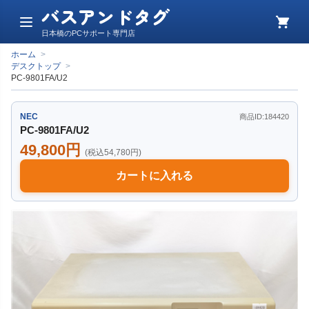
バスアンドタグ
メ
カ
日本橋のPCサポート専門店
ニ
ー
ュ
ト
ホーム
>
ー
デスクトップ
>
PC-9801FA/U2
NEC
商品ID:184420
PC-9801FA/U2
49,800円
(税込54,780円)
カートに入れる