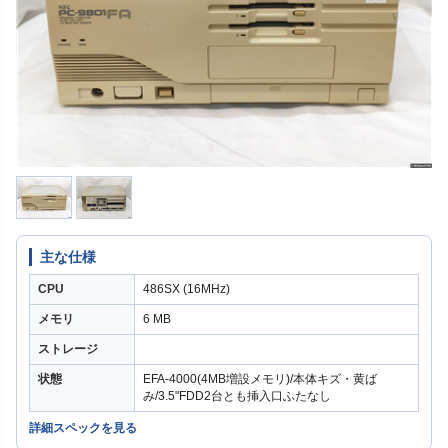
主な仕様
CPU
486SX (16MHz)
メモリ
6 MB
ストレージ
状態
EFA-4000(4MB増設メモリ)/本体キズ・黄ば
み/3.5"FDD2台とも挿入口ふたなし
詳細スペックを見る