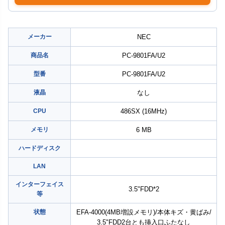
メーカー
NEC
商品名
PC-9801FA/U2
型番
PC-9801FA/U2
液晶
なし
CPU
486SX (16MHz)
メモリ
6 MB
ハードディスク
LAN
インターフェイス
3.5"FDD*2
等
状態
EFA-4000(4MB増設メモリ)/本体キズ・黄ばみ/
3.5"FDD2台とも挿入口ふたなし